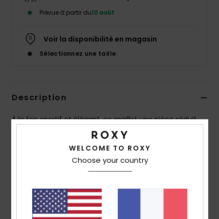
Accessoires
Prévue à partir du
10 août
néoprène
Voir la disponibilité en magasin
Vêtements
Sélectionnez une taille
Accessoires
Description
Chaussures
À la fois sportif et élégant, ce maillot une pièce séduit
par sa silhouette épurée et intemporelle. Sa matière
Fitness
recyclée, douce et résistante, offre un confort optimal
WELCOME TO ROXY
avec une texture subtile au toucher. Son encolure
Choose your country
Snow
arrondie et sa coupe échancrée allongent la silhouette,
tandis que le petit lien dans le dos souligne délicatement
Swim
la taille. Les bretelles réglables permettent un
ajustement précis et les coussinets amovibles
s’adaptent à toutes les préférences. De fines perles aux