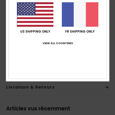
Monture :
monture injectée en nylon biosourcé
Enveloppement du visage de base 4
Garantie :
2 ans
Autres caractéristiques :
cat. 3
Poche en microfibre douce
US SHIPPING ONLY
FR SHIPPING ONLY
Fabriquées en Italie
Télécharger la
Déclaration De Conformité
VIEW ALL COUNTRIES
Composition
[Matière principale] 50% nylon biosourcé,
50% polycarbonate
Traçabilité du produit (Loi Agec)
Livraison & Retours
Articles vus récemment