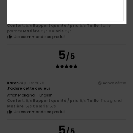
Kathleen
25 juillet 2026
Achat vérifié
C'est élégant et confortable
Afficher original - English
Confort
: 5
Rapport qualité / prix
: 5
Taille
: Taille
/5
/5
parfaite
Matière
: 5
Coloris
: 5
/5
/5
Je recommande ce produit
5
/5
Karen
24 juillet 2026
Achat vérifié
J'adore cette couleur
Afficher original - English
Confort
: 5
Rapport qualité / prix
: 5
Taille
: Trop grand
/5
/5
Matière
: 5
Coloris
: 5
/5
/5
Je recommande ce produit
5
/5