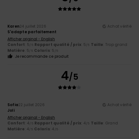
Karen
24 juillet 2026
Achat vérifié
S'adapte parfaitement
Afficher original - English
Confort
: 5
Rapport qualité / prix
: 5
Taille
: Trop grand
/5
/5
Matière
: 5
Coloris
: 5
/5
/5
Je recommande ce produit
4
/5
Sofia
22 juillet 2026
Achat vérifié
Joli
Afficher original - English
Confort
: 4
Rapport qualité / prix
: 4
Taille
: Grand
/5
/5
Matière
: 4
Coloris
: 4
/5
/5