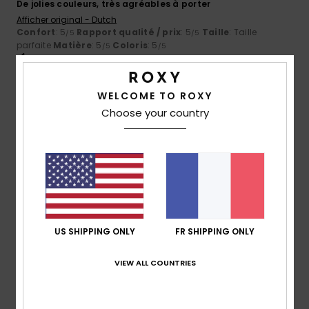
De jolies couleurs, très agréables à porter
Afficher original - Dutch
Confort
: 5
Rapport qualité / prix
: 5
Taille
: Taille
/5
/5
parfaite
Matière
: 5
Coloris
: 5
/5
/5
Je recommande ce produit
4
WELCOME TO ROXY
/5
Choose your country
Almudena
28 juillet 2026
Achat vérifié
J'aime le design
Afficher original - Castellano
Rapport qualité / prix
: 3
Coloris
: 4
/5
/5
Je recommande ce produit
US SHIPPING ONLY
FR SHIPPING ONLY
5
/5
VIEW ALL COUNTRIES