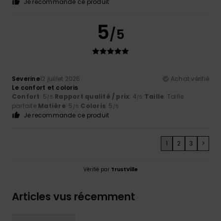
Je recommande ce produit
5
/5
Severine
12 juillet 2026
Achat vérifié
Le confort et coloris
Confort
: 5
Rapport qualité / prix
: 4
Taille
: Taille
/5
/5
parfaite
Matière
: 5
Coloris
: 5
/5
/5
Je recommande ce produit
1
2
3
>
Vérifié par
TrustVille
Articles vus récemment