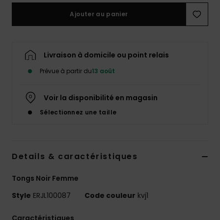
Accessoires
Ajouter au panier
néoprène
Vêtements
Livraison à domicile ou point relais
Prévue à partir du
13 août
Accessoires
Voir la disponibilité en magasin
Chaussures
Sélectionnez une taille
Fitness
Details & caractéristiques
Snow
Tongs Noir Femme
Swim
Style
ERJL100087
Code couleur
kvj1
Caractéristiques