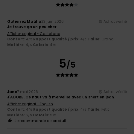
Gutierrez Matilla
23 juin 2026
Achat vérifié
Je trouve ça un peu cher
Afficher original - Castellano
Confort
: 4
Rapport qualité / prix
: 4
Taille
: Grand
/5
/5
Matière
: 4
Coloris
: 4
/5
/5
5
/5
Jane
7 mai 2026
Achat vérifié
J'ADORE. Ce haut va à merveille avec un short en jean.
Afficher original - English
Confort
: 4
Rapport qualité / prix
: 4
Taille
: Petit
/5
/5
Matière
: 5
Coloris
: 5
/5
/5
Je recommande ce produit