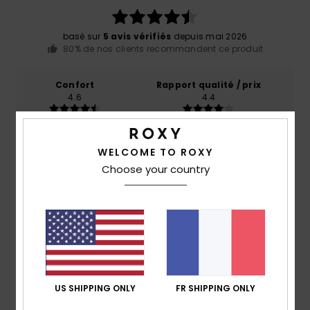
basé sur
5 avis vérifiés
depuis mai 2026
80% de nos clients recommandent ce produit
Confort
Rapport qualité / prix
4.6
4.4
Taille
Matière
WELCOME TO ROXY
4.8
Trop petit
Trop grand
Choose your country
Coloris
4.8
5
/5
US SHIPPING ONLY
FR SHIPPING ONLY