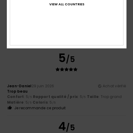
VIEW ALL COUNTRIES
Phoebe
10 juillet 2026
Achat vérifié
Magnifique
Confort
: 5
Rapport qualité / prix
: 5
Taille
: Taille
/5
/5
parfaite
Matière
: 5
Coloris
: 5
/5
/5
Je recommande ce produit
5
/5
Jean-Daniel
29 juin 2026
Achat vérifié
Trop beau
Confort
: 5
Rapport qualité / prix
: 5
Taille
: Trop grand
/5
/5
Matière
: 5
Coloris
: 5
/5
/5
Je recommande ce produit
4
/5