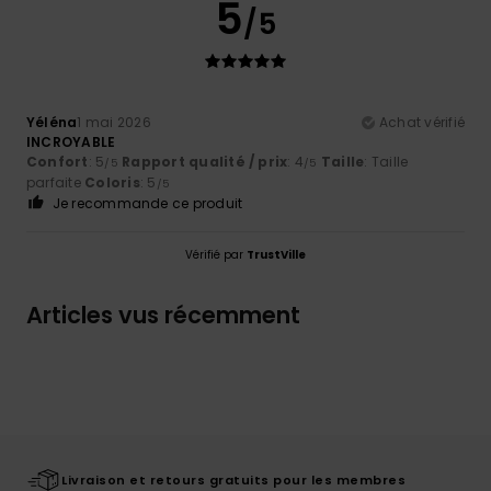
5
/5
Yéléna
1 mai 2026
Achat vérifié
INCROYABLE
Confort
: 5
Rapport qualité / prix
: 4
Taille
: Taille
/5
/5
parfaite
Coloris
: 5
/5
Je recommande ce produit
Vérifié par
TrustVille
Articles vus récemment
Livraison et retours gratuits pour les membres