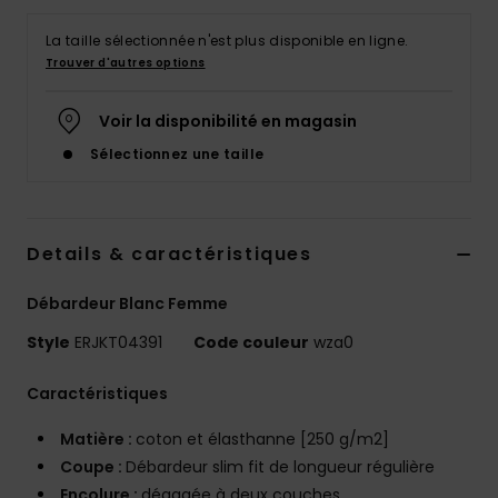
Accessoires
néoprène
La taille sélectionnée n'est plus disponible en ligne.
Trouver d'autres options
Vêtements
Voir la disponibilité en magasin
Sélectionnez une taille
Accessoires
Chaussures
Details & caractéristiques
Fitness
Débardeur Blanc Femme
Style
ERJKT04391
Code couleur
wza0
Snow
Caractéristiques
Swim
Matière :
coton et élasthanne [250 g/m2]
Coupe :
Débardeur slim fit de longueur régulière
Encolure :
dégagée à deux couches