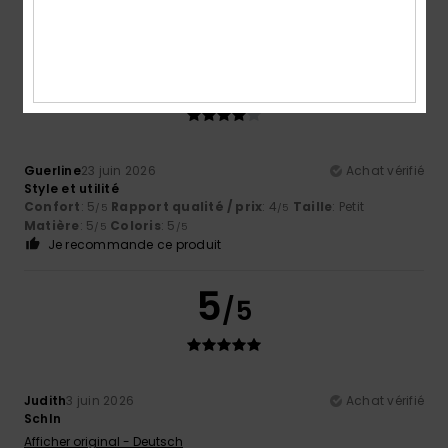
Je recommande ce produit
4
/5
Guerline
23 juin 2026
Achat vérifié
Style et utilité
Confort
: 5
Rapport qualité / prix
: 4
Taille
: Petit
/5
/5
Matière
: 5
Coloris
: 5
/5
/5
Je recommande ce produit
5
/5
Judith
3 juin 2026
Achat vérifié
Schln
Afficher original - Deutsch