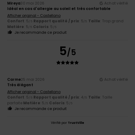
Mireya
30 mai 2026
Achat vérifié
Idéal en cas d'allergie au soleil et très confortable
Afficher original - Castellano
Confort
: 5
Rapport qualité / prix
: 5
Taille
: Trop grand
/5
/5
Matière
: 5
Coloris
: 5
/5
/5
Je recommande ce produit
5
/5
Carme
25 mai 2026
Achat vérifié
Très élégant
Afficher original - Castellano
Confort
: 5
Rapport qualité / prix
: 4
Taille
: Taille
/5
/5
parfaite
Matière
: 5
Coloris
: 5
/5
/5
Je recommande ce produit
Vérifié par
TrustVille