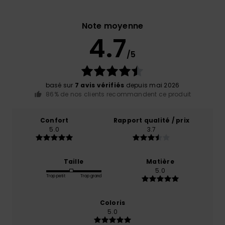
Note moyenne
4.7
/5
basé sur
7 avis vérifiés
depuis mai 2026
86% de nos clients recommandent ce produit
Confort
Rapport qualité / prix
5.0
3.7
Taille
Matière
5.0
Trop petit
Trop grand
Coloris
5.0