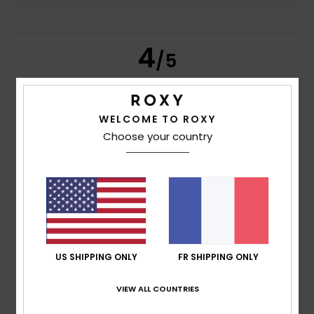
4
/5
WELCOME TO ROXY
Dorothee
10 juillet 2026
Achat vérifié
Choose your country
Il est agréable à porter
Confort
: 5
Rapport qualité / prix
: 3
Taille
: Trop petit
/5
/5
Matière
: 5
Coloris
: 5
/5
/5
5
/5
US SHIPPING ONLY
FR SHIPPING ONLY
CHRISTINE
30 juin 2026
Achat vérifié
Je l'adore.
VIEW ALL COUNTRIES
Confort
: 5
Rapport qualité / prix
: 4
Taille
: Taille
/5
/5
parfaite
Matière
: 5
Coloris
: 5
/5
/5