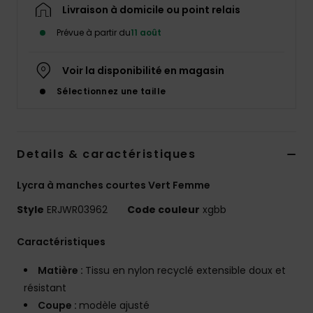
Accessoires
Livraison à domicile ou point relais
néoprène
Prévue à partir du
11 août
Vêtements
Voir la disponibilité en magasin
Sélectionnez une taille
Accessoires
Chaussures
Details & caractéristiques
Lycra à manches courtes Vert Femme
Fitness
Style
ERJWR03962
Code couleur
xgbb
Snow
Caractéristiques
Matière :
Tissu en nylon recyclé extensible doux et
Swim
résistant
Coupe :
modèle ajusté