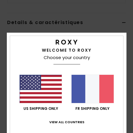
Accessoires
néoprène
Details & caractéristiques
Vêtements
Sac à bandoulière en velours côtelé Vert Femme
Accessoires
Style
ERJBP05041
Code couleur
gqm0
WELCOME TO ROXY
Choose your country
Caractéristiques
Chaussures
Matière :
velours côtelé imprimé
Compartiments :
1 compartiment principal zippé
Fitness
1 petite poche plaquée intérieure
Sangles :
bandoulière réglable
Snow
Caractéristiques :
plaque métallique Roxy
US SHIPPING ONLY
FR SHIPPING ONLY
Dimensions :
21 [H] x 36 [L] x 4 [P] cm
Swim
Volume :
3.2 L
VIEW ALL COUNTRIES
Composition
[Matière principale] 100% polyester