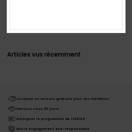
Traçabilité du produit (Loi Agec)
Livraison & Retours
Articles vus récemment
Livraison et retours gratuits pour les membres
Retours sous 30 jours
Rejoignez le programme de fidélité
Notre engagement eco-responsable