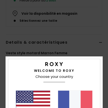
Prévue à partir du
12 août
Accessoires
néoprène
Voir la disponibilité en magasin
Sélectionnez une taille
Vêtements
Accessoires
Details & caractéristiques
Chaussures
Veste style motard Marron Femme
Style
ERJJK03717
Code couleur
crz0
Fitness
WELCOME TO ROXY
Caractéristiques
Choose your country
Snow
Matière :
100 % simili
Fermeture :
fermeture zippée frontale
Swim
Poches :
poches latérales
Col :
col de chemise
Bas :
finition bord-côte