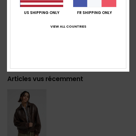
Composition
[Matière Principale] 55 % polyuréthane, 45
US SHIPPING ONLY
FR SHIPPING ONLY
% viscose
VIEW ALL COUNTRIES
Traçabilité du produit (Loi Agec)
Livraison & Retours
Articles vus récemment