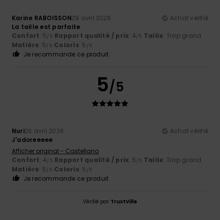
Karine RABOISSON
29 avril 2026
Achat vérifié
La taille est parfaite
Confort
: 5
Rapport qualité / prix
: 4
Taille
: Trop grand
/5
/5
Matière
: 5
Coloris
: 5
/5
/5
Je recommande ce produit
5
/5
Nuri
26 avril 2026
Achat vérifié
J'adoreeeee
Afficher original - Castellano
Confort
: 4
Rapport qualité / prix
: 5
Taille
: Trop grand
/5
/5
Matière
: 5
Coloris
: 5
/5
/5
Je recommande ce produit
Vérifié par
TrustVille