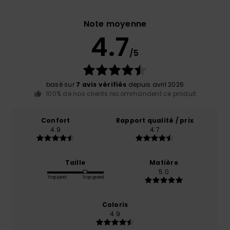
Note moyenne
4.7
/5
basé sur
7 avis vérifiés
depuis avril 2026
100% de nos clients recommandent ce produit
Confort
Rapport qualité / prix
4.9
4.7
Taille
Matière
5.0
Trop petit
Trop grand
Coloris
4.9