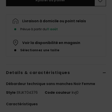
Ajouter au panier
Accessoires
néoprène
Livraison à domicile ou point relais
Vêtements
Prévue à partir du
11 août
Accessoires
Voir la disponibilité en magasin
Sélectionnez une taille
Chaussures
Fitness
Details & caractéristiques
Snow
Débardeur technique sans manches Noir Femme
Style
ERJKT04376
Code couleur
kvj0
Swim
Caractéristiques