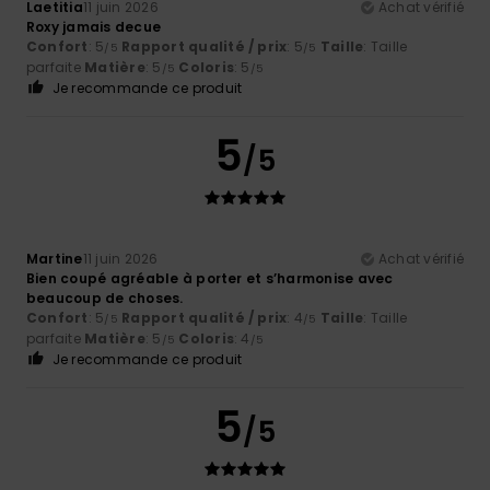
Laetitia
11 juin 2026
Achat vérifié
Roxy jamais decue
Confort
: 5
Rapport qualité / prix
: 5
Taille
: Taille
/5
/5
parfaite
Matière
: 5
Coloris
: 5
/5
/5
Je recommande ce produit
5
/5
Martine
11 juin 2026
Achat vérifié
Bien coupé agréable à porter et s’harmonise avec
beaucoup de choses.
Confort
: 5
Rapport qualité / prix
: 4
Taille
: Taille
/5
/5
parfaite
Matière
: 5
Coloris
: 4
/5
/5
Je recommande ce produit
5
/5