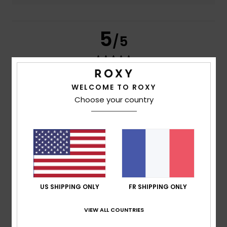
5
/5
WELCOME TO ROXY
Daniela
8 juillet 2026
Achat vérifié
Ça va parfaitement.
Choose your country
Afficher original - Deutsch
Confort
: 5
Rapport qualité / prix
: 5
Taille
: Taille
/5
/5
parfaite
Matière
: 5
Coloris
: 5
/5
/5
Je recommande ce produit
3
/5
US SHIPPING ONLY
FR SHIPPING ONLY
VIEW ALL COUNTRIES
Céline
3 juillet 2026
Achat vérifié
Taille grand et je suis petite ! Ça me fait presque une robe