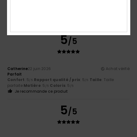
mais sinon il est bien
Confort
: 5
Rapport qualité / prix
: 5
Taille
: Grand
/5
/5
Matière
: 5
Coloris
: 5
/5
/5
Je recommande ce produit
5
/5
Catherine
22 juin 2026
Achat vérifié
Parfait
Confort
: 5
Rapport qualité / prix
: 5
Taille
: Taille
/5
/5
parfaite
Matière
: 5
Coloris
: 5
/5
/5
Je recommande ce produit
5
/5