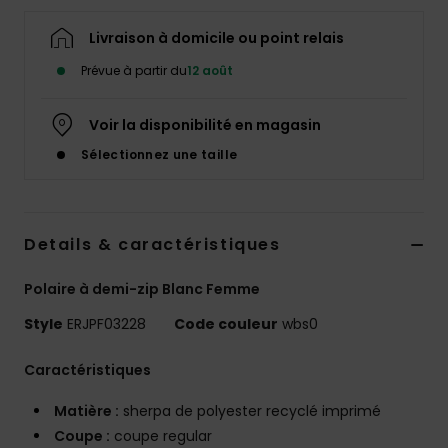
Accessoires
néoprène
Livraison à domicile ou point relais
Prévue à partir du
12 août
Vêtements
Voir la disponibilité en magasin
Accessoires
Sélectionnez une taille
Chaussures
Details & caractéristiques
Fitness
Polaire à demi-zip Blanc Femme
Style
ERJPF03228
Code couleur
wbs0
Snow
Caractéristiques
Swim
Matière :
sherpa de polyester recyclé imprimé
Coupe :
coupe regular