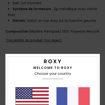
Col :
col montant
Système de fermeture :
Zip métallique avec tirette
Roxy
Détails :
Patch en cuir Roxy sur la manche gauche
Composition
[Matière Principale] 100% Polyester Recyclé
Traçabilité du produit (Loi Agec)
Livraison & Retours
WELCOME TO ROXY
Choose your country
Avis clients
Note moyenne
5.0