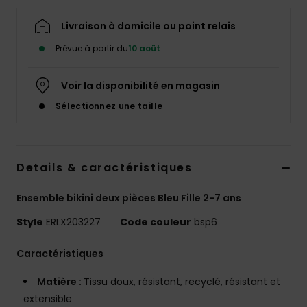
Accessoires
néoprène
Livraison à domicile ou point relais
Prévue à partir du
10 août
Vêtements
Voir la disponibilité en magasin
Accessoires
Sélectionnez une taille
Chaussures
Details & caractéristiques
Fitness
Ensemble bikini deux pièces Bleu Fille 2-7 ans
Style
ERLX203227
Code couleur
bsp6
Snow
Caractéristiques
Swim
Matière :
Tissu doux, résistant, recyclé, résistant et
extensible