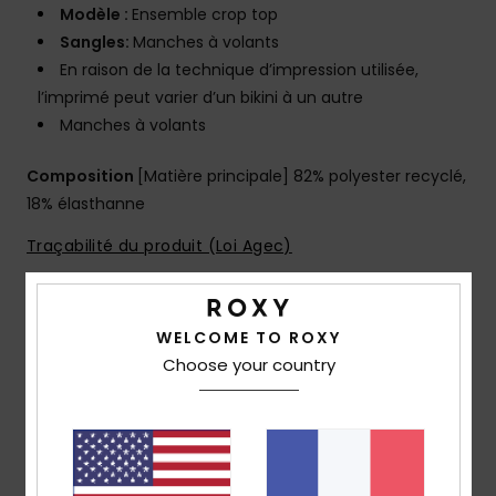
Modèle :
Ensemble crop top
Sangles:
Manches à volants
En raison de la technique d’impression utilisée,
l’imprimé peut varier d’un bikini à un autre
Manches à volants
Composition
[Matière principale] 82% polyester recyclé,
18% élasthanne
Traçabilité du produit (Loi Agec)
Livraison & Retours
WELCOME TO ROXY
Choose your country
Avis clients