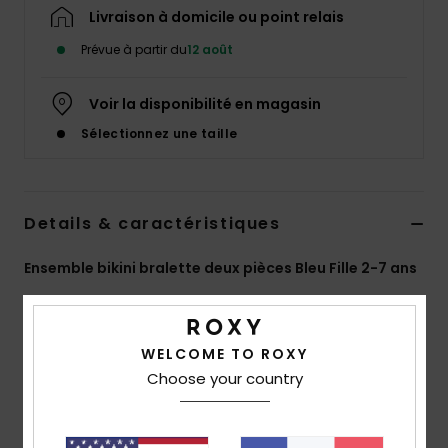
Accessoires
Livraison à domicile ou point relais
néoprène
Prévue à partir du
12 août
Vêtements
Voir la disponibilité en magasin
Sélectionnez une taille
Accessoires
Chaussures
Details & caractéristiques
Ensemble bikini bralette deux pièces Bleu Fille 2-7 ans
Fitness
Style
ERLX203228
Code couleur
bsp6
Snow
Caractéristiques
WELCOME TO ROXY
Choose your country
Swim
Matière :
Tissu doux, résistant, recyclé, résistant et
extensible
Forme :
Ensemble de maillot triangle