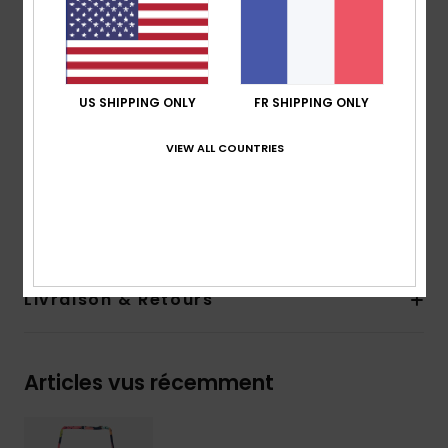
Bretelles :
bretelles réglables avec système
coulissant
Fermeture à anneau et curseur
En raison de la technique d’impression utilisée,
US SHIPPING ONLY
FR SHIPPING ONLY
l’imprimé peut varier d’un bikini à un autre
VIEW ALL COUNTRIES
Composition
[Matière principale] 82% polyester recyclé,
18% élasthanne
Traçabilité du produit (Loi Agec)
Livraison & Retours
Articles vus récemment