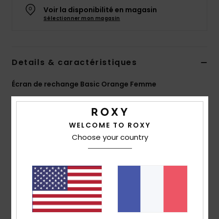
Accessoires
Voir la disponibilité en magasin
néoprène
Sélectionner mon magasin
Vêtements
Details & caractéristiques
Accessoires
Écran de rechange Basic Orange Femme
Style
ERJGL03008
Code couleur
ndf7
Chaussures
Caractéristiques
WELCOME TO ROXY
Fitness
Choose your country
Écran:
écran cylindrique double
Traitement anti-buée et anti-rayures
Snow
Protection UV:
protection UV 100%
Garantie:
garantie 2 ans
Swim
Norme :
Certifié EN 174
Composition
[Matière principale] 100% plastique