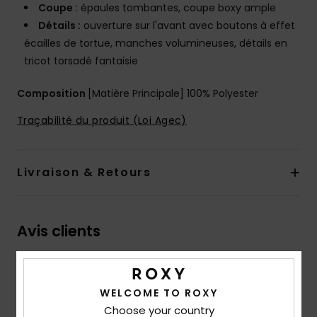
Coupe :
épaules tombantes, coupe boxy ample
Détails :
ouverture sur l'avant avec boutons à effet
écailles de tortue, manches volumineuses, détails en
tricot torsadé fantaisie
Composition
[Matière Principale] 100% Polyester
Traçabilité du produit (Loi Agec)
Livraison & Retours
Avis clients
Note moyenne
WELCOME TO ROXY
5.0
Choose your country