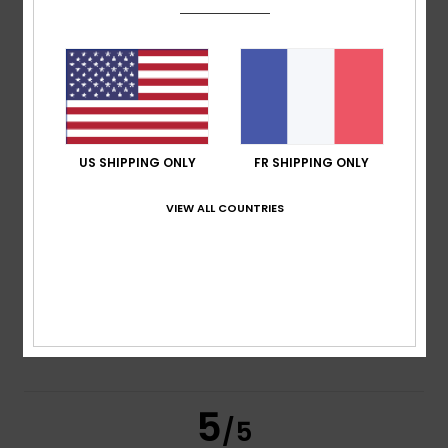
/5
basé sur
2 avis vérifiés
depuis janvier 2026
100% de nos clients recommandent ce produit
Confort
Rapport qualité / prix
5.0
4.5
US SHIPPING ONLY
FR SHIPPING ONLY
VIEW ALL COUNTRIES
Taille
Matière
5.0
Trop petit
Trop grand
Coloris
5.0
5
/5