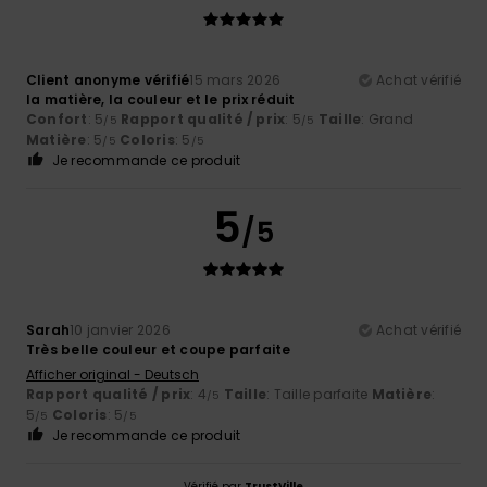
Client anonyme vérifié
15 mars 2026
Achat vérifié
la matière, la couleur et le prix réduit
Confort
: 5
Rapport qualité / prix
: 5
Taille
: Grand
/5
/5
Matière
: 5
Coloris
: 5
/5
/5
Je recommande ce produit
5
/5
Sarah
10 janvier 2026
Achat vérifié
Très belle couleur et coupe parfaite
Afficher original - Deutsch
Rapport qualité / prix
: 4
Taille
: Taille parfaite
Matière
:
/5
5
Coloris
: 5
/5
/5
Je recommande ce produit
Vérifié par
TrustVille