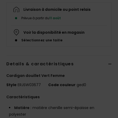
Accessoires
néoprène
Livraison à domicile ou point relais
Prévue à partir du
11 août
Vêtements
Voir la disponibilité en magasin
Accessoires
Sélectionnez une taille
Chaussures
Details & caractéristiques
Fitness
Cardigan douillet Vert Femme
Style
ERJSW03677
Code couleur
ged0
Snow
Caractéristiques
Swim
Matière :
matière chenille semi-épaisse en
polyester