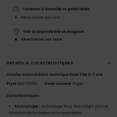
Accessoires
néoprène
Livraison à domicile ou point relais
Prévue à partir du
11 août
Vêtements
Voir la disponibilité en magasin
Accessoires
Sélectionnez une taille
Chaussures
Details & caractéristiques
Fitness
Couche intermédiaire technique Rose Fille 2-7 ans
Style
ERLFT03210
Code couleur
mgq0
Snow
Caractéristiques
Swim
Technologie :
technologie Roxy WarmFlight pour la
rétention de la chaleur et la respirabilité