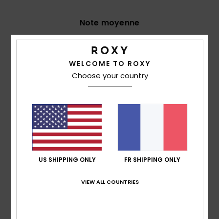
Note moyenne
5.0
/5
WELCOME TO ROXY
Choose your country
basé sur
3 avis vérifiés
depuis décembre 2025
67% de nos clients recommandent ce produit
Confort
Rapport qualité / prix
5.0
4.3
Taille
Matière
US SHIPPING ONLY
FR SHIPPING ONLY
5.0
Trop petit
Trop grand
VIEW ALL COUNTRIES
Coloris
4.7