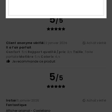
5
/5
Client anonyme vérifié
22 janvier 2026
Achat vérifié
Il a l’air parfait
Confort
: 5
Rapport qualité / prix
: 3
Taille
: Taille
/5
/5
parfaite
Matière
: 5
Coloris
: 4
/5
/5
Je recommande ce produit
5
/5
Iratxe
15 janvier 2026
Achat vérifié
Fantastique
Afficher original - Castellano