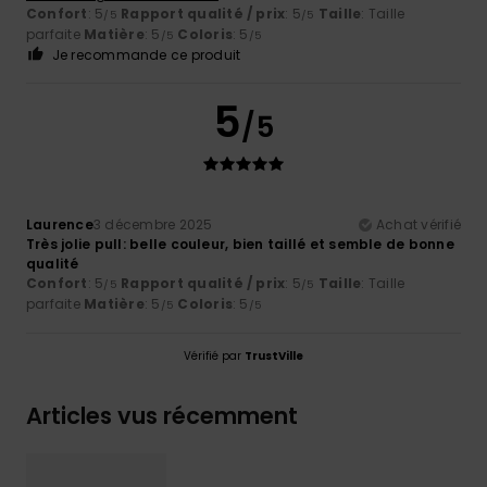
Confort
: 5
Rapport qualité / prix
: 5
Taille
: Taille
/5
/5
parfaite
Matière
: 5
Coloris
: 5
/5
/5
Je recommande ce produit
5
/5
Laurence
3 décembre 2025
Achat vérifié
Très jolie pull: belle couleur, bien taillé et semble de bonne
qualité
Confort
: 5
Rapport qualité / prix
: 5
Taille
: Taille
/5
/5
parfaite
Matière
: 5
Coloris
: 5
/5
/5
Vérifié par
TrustVille
Articles vus récemment