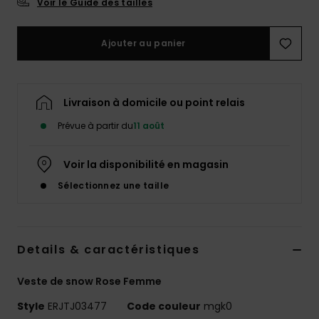
Voir le Guide des tailles
Accessoires
néoprène
Ajouter au panier
Vêtements
Livraison à domicile ou point relais
Accessoires
Prévue à partir du
11 août
Chaussures
Voir la disponibilité en magasin
Sélectionnez une taille
Fitness
Snow
Details & caractéristiques
Swim
Veste de snow Rose Femme
Style
ERJTJ03477
Code couleur
mgk0