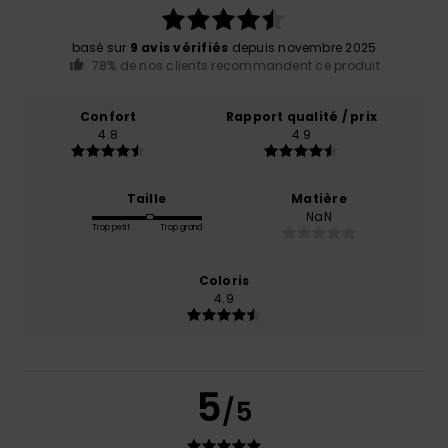
basé sur
9 avis vérifiés
depuis novembre 2025
78% de nos clients recommandent ce produit
Confort
Rapport qualité / prix
4.8
4.9
Taille
Matière
NaN
Trop petit
Trop grand
Coloris
4.9
5
/5