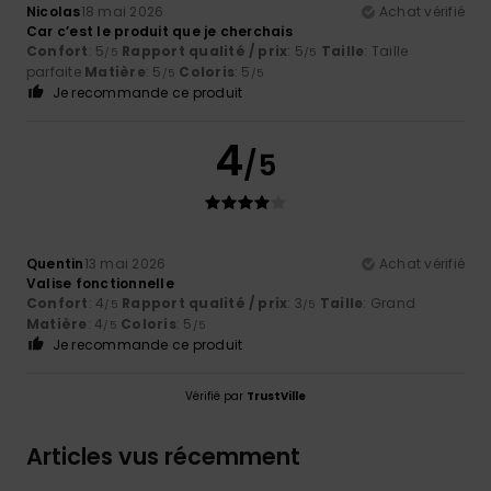
Nicolas
18 mai 2026
Achat vérifié
Car c’est le produit que je cherchais
Confort
: 5
Rapport qualité / prix
: 5
Taille
: Taille
/5
/5
parfaite
Matière
: 5
Coloris
: 5
/5
/5
Je recommande ce produit
4
/5
Quentin
13 mai 2026
Achat vérifié
Valise fonctionnelle
Confort
: 4
Rapport qualité / prix
: 3
Taille
: Grand
/5
/5
Matière
: 4
Coloris
: 5
/5
/5
Je recommande ce produit
Vérifié par
TrustVille
Articles vus récemment