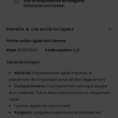
Voir la disponibilité en magasin
Accessoires
Sélectionner mon magasin
néoprène
Vêtements
Details & caractéristiques
Accessoires
Petite valise rigide Noir Femme
Style
ERJBL03341
Code couleur
kvj5
Chaussures
Caractéristiques
Fitness
Matériel:
Polycarbonate rigide imprimé, le
placement de l’impression peut différer légèrement
Compartiments:
1 compartiment principal équipé
Snow
d’un cadenas TSA et deux espaces pour un rangement
facile
Swim
1 poche zippée en nylon/mesh
Poignets :
poignées supérieures et latérales en