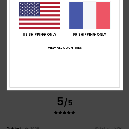
5.0
5
/5
US SHIPPING ONLY
FR SHIPPING ONLY
VIEW ALL COUNTRIES
Charlotte
10 juillet 2026
Achat vérifié
elle est top
Confort
: 5
Rapport qualité / prix
: 5
Taille
: Taille
/5
/5
parfaite
Matière
: 5
Coloris
: 5
/5
/5
Je recommande ce produit
5
/5
Xabier
8 juin 2026
Achat vérifié