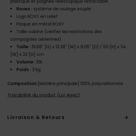
plastique et poignée télescopique rétractable
Roues :
système de roulage souple
Logo ROXY en relief
Plaque en métal ROXY
Taille cabine (vérifier les restrictions des
compagnies aériennes)
Taille :
19.68" [H] x 13.38" [W] x 9.05" [D] / 50 [H] x 34
[W] x 23 [D] cm
Volume:
39L
Poids :
3 kg
Composition
[Matière principale] 100% polycarbonate
Traçabilité du produit (Loi Agec)
Livraison & Retours