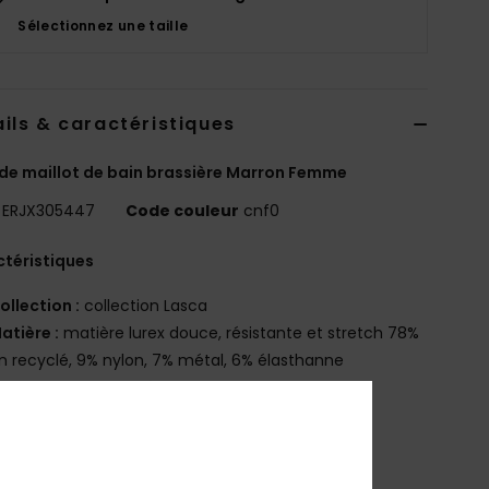
Sélectionnez une taille
ils & caractéristiques
de maillot de bain brassière Marron Femme
ERJX305447
Code couleur
cnf0
téristiques
ollection :
collection Lasca
atière :
matière lurex douce, résistante et stretch 78%
n recyclé, 9% nylon, 7% métal, 6% élasthanne
orme :
forme brassière
ncolure :
col V
aintien :
maintien classique
oussinets :
coussinets amovibles