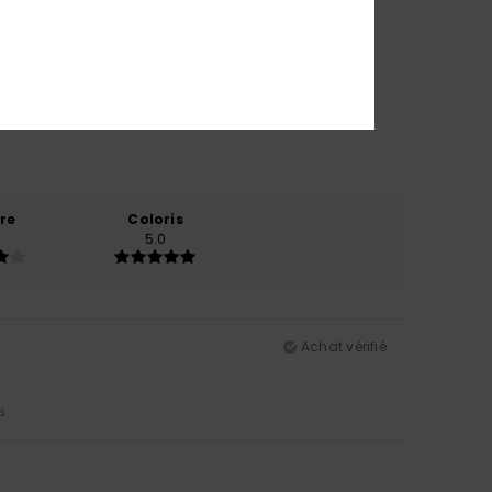
re
Coloris
5.0
Achat vérifié
5