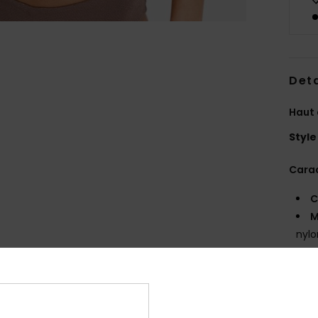
Deta
Haut 
Style
Carac
C
M
nylo
F
E
M
C