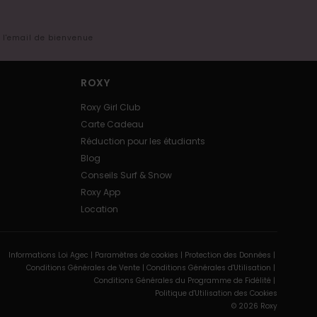
s l'email de bienvenue
ROXY
Roxy Girl Club
Carte Cadeau
Réduction pour les étudiants
Blog
Conseils Surf & Snow
Roxy App
Location
Informations Loi Agec |
Paramètres de cookies |
Protection des Données |
Conditions Générales de Vente |
Conditions Générales d'Utilisation |
Conditions Générales du Programme de Fidélité |
Politique d'Utilisation des Cookies
© 2026 Roxy