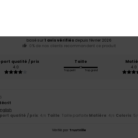
Note moyenne
5.0
/5
basé sur
1 avis vérifiés
depuis février 2026
0% de nos clients recommandent ce produit
port qualité / prix
Taille
Matiè
4.0
4.0
Trop petit
Trop grand
26
décrit
English
ort qualité / prix
: 4
Taille
: Taille parfaite
Matière
: 4
Coloris
: 5
/5
/5
/
Vérifié par
TrustVille