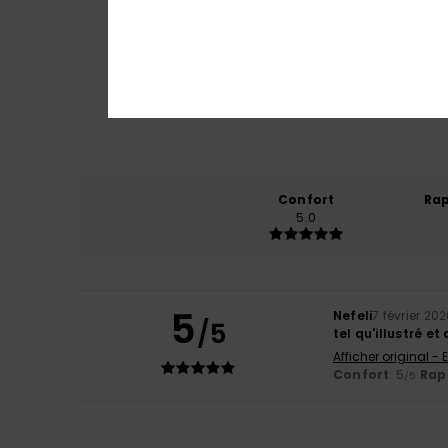
Confort
Rap
5.0
5
Nefeli
7 février 20
/5
tel qu'illustré et 
Afficher original - 
Confort
: 5
Rapp
/5