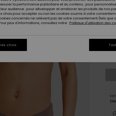
Coule
esurer la performance publicitaire et du contenu ; pour personnaliser 
leur audience ; pour développer et améliorer les produits de nos pa
 choix pour accepter ou non les cookies soumis à votre consenteme
ookies concernés ne relèvent pas de votre consentement (tels que c
ur plus d'informations, consultez notre :
Politique d'utilisation des c
mes choix
Tou
X
Vo
La 
Tro