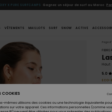
OXY X PURE SURFCAMPS
Gagnez un séjour de surf au Maroc
Par
S
VÊTEMENTS
MAILLOTS
SURF
SNOW
ACTIVE
ACCESSOIR
Page d'
FIBRE
La
Haut 
5.0
ECO-
35,00
17,
ES COOKIES
Con
BONS 
us-mêmes utilisons des cookies ou une technologie équivalente pour
tions sur votre appareil. Ces informations personnelles (comme v
resse IP) peuvent être utilisées pour vous présenter des publications