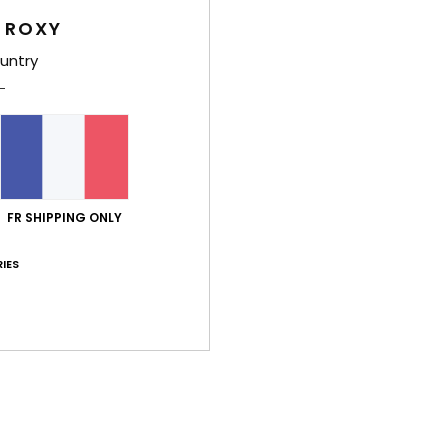
B
 ROXY
F
C
untry
B
L
Comp
nylon
Traça
FR SHIPPING ONLY
IES
Livr