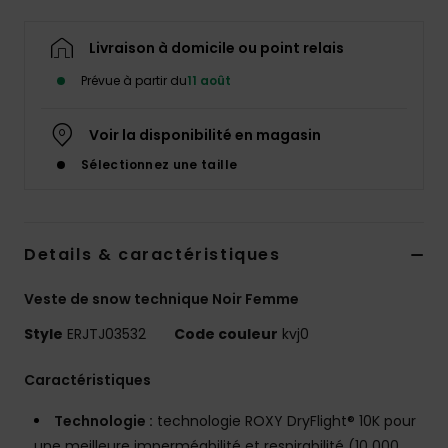
Accessoires
néoprène
Livraison à domicile ou point relais
Prévue à partir du
11 août
Vêtements
Voir la disponibilité en magasin
Accessoires
Sélectionnez une taille
Chaussures
Details & caractéristiques
Fitness
Veste de snow technique Noir Femme
Snow
Style
ERJTJ03532
Code couleur
kvj0
Caractéristiques
Swim
Technologie :
technologie ROXY DryFlight® 10K pour
une meilleure imperméabilité et respirabilité (10 000