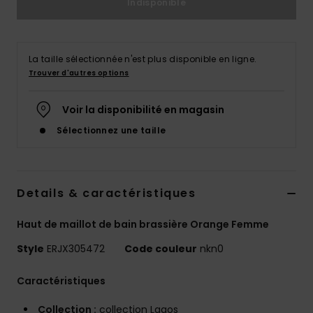
Indisponible
Accessoires
néoprène
La taille sélectionnée n'est plus disponible en ligne.
Vêtements
Trouver d'autres options
Accessoires
Voir la disponibilité en magasin
Sélectionnez une taille
Chaussures
Fitness
Details & caractéristiques
Haut de maillot de bain brassière Orange Femme
Snow
Style
ERJX305472
Code couleur
nkn0
Swim
Caractéristiques
Collection :
collection Lagos