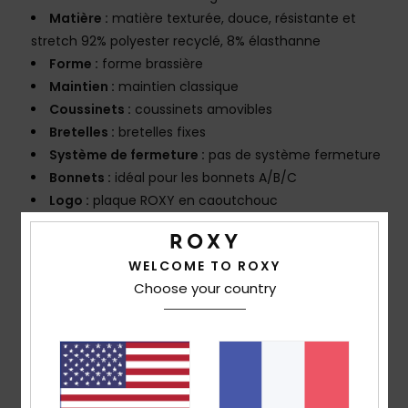
Matière :
matière texturée, douce, résistante et
stretch 92% polyester recyclé, 8% élasthanne
Forme :
forme brassière
Maintien :
maintien classique
Coussinets :
coussinets amovibles
Bretelles :
bretelles fixes
Système de fermeture :
pas de système fermeture
Bonnets :
idéal pour les bonnets A/B/C
Logo :
plaque ROXY en caoutchouc
Composition
[Matière principale] 92% polyester recyclé,
8% élasthanne
WELCOME TO ROXY
Choose your country
Traçabilité du produit (Loi Agec)
Livraison & Retours