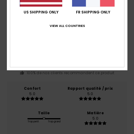
Avis clients
US SHIPPING ONLY
FR SHIPPING ONLY
VIEW ALL COUNTRIES
Note moyenne
5.0
/5
basé sur
1 avis vérifiés
depuis juin 2026
100% de nos clients recommandent ce produit
Confort
Rapport qualité / prix
5.0
5.0
Taille
Matière
5.0
Trop petit
Trop grand