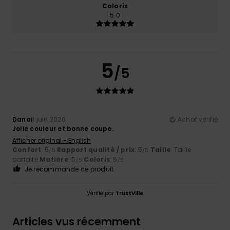
Coloris
5.0
5
/5
Danai
1 juin 2026
Achat vérifié
Jolie couleur et bonne coupe.
Afficher original - English
Confort
: 5
Rapport qualité / prix
: 5
Taille
: Taille
/5
/5
parfaite
Matière
: 5
Coloris
: 5
/5
/5
Je recommande ce produit
Vérifié par
TrustVille
Articles vus récemment