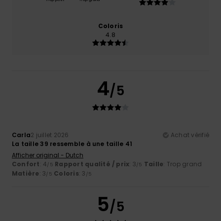
Coloris
4.8
4
/5
Carla
2 juillet 2026
Achat vérifié
La taille 39 ressemble à une taille 41
Afficher original - Dutch
Confort
: 4
Rapport qualité / prix
: 3
Taille
: Trop grand
/5
/5
Matière
: 3
Coloris
: 3
/5
/5
5
/5