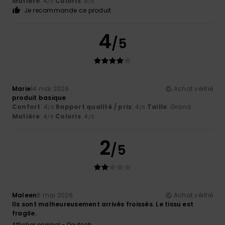
Matière
: 4
Coloris
: 5
/5
/5
Je recommande ce produit
4
/5
Marie
14 mai 2026
Achat vérifié
produit basique
Confort
: 4
Rapport qualité / prix
: 4
Taille
: Grand
/5
/5
Matière
: 4
Coloris
: 4
/5
/5
2
/5
Maleen
6 mai 2026
Achat vérifié
Ils sont malheureusement arrivés froissés. Le tissu est
fragile.
Afficher original - Deutsch