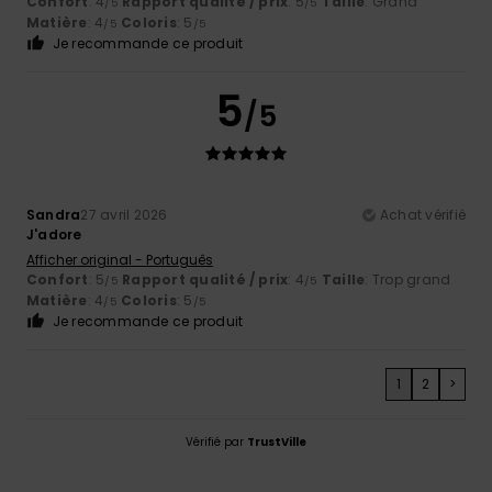
Confort
: 4
Rapport qualité / prix
: 5
Taille
: Grand
/5
/5
Matière
: 4
Coloris
: 5
/5
/5
Je recommande ce produit
5
/5
Sandra
27 avril 2026
Achat vérifié
J'adore
Afficher original - Português
Confort
: 5
Rapport qualité / prix
: 4
Taille
: Trop grand
/5
/5
Matière
: 4
Coloris
: 5
/5
/5
Je recommande ce produit
1
2
>
Vérifié par
TrustVille