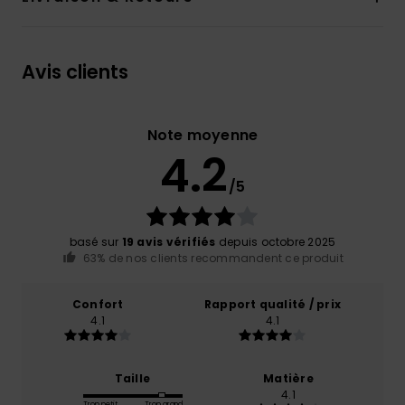
Avis clients
Note moyenne
4.2
/5
basé sur
19 avis vérifiés
depuis octobre 2025
63% de nos clients recommandent ce produit
Confort
Rapport qualité / prix
4.1
4.1
Taille
Matière
4.1
Trop petit
Trop grand