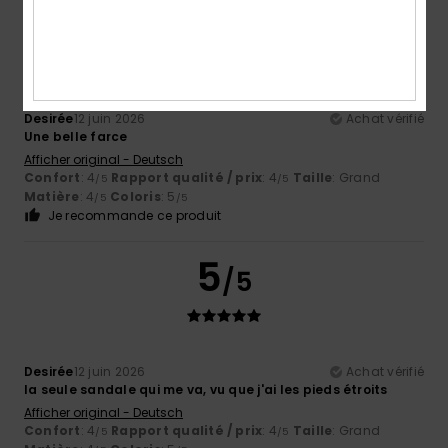
5
/5
Desirée
12 juin 2026
Achat vérifié
Une belle farce
Afficher original - Deutsch
Confort
: 4
Rapport qualité / prix
: 4
Taille
: Grand
/5
/5
Matière
: 4
Coloris
: 5
/5
/5
Je recommande ce produit
5
/5
Desirée
12 juin 2026
Achat vérifié
la seule sandale qui me va, vu que j'ai les pieds étroits
Afficher original - Deutsch
Confort
: 4
Rapport qualité / prix
: 4
Taille
: Grand
/5
/5