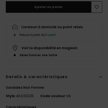
Accessoires
Ajouter au panier
néoprène
Vêtements
Livraison à domicile ou point relais
Prévue à partir du
11 août
Accessoires
Voir la disponibilité en magasin
Chaussures
Sélectionnez une taille
Fitness
Details & caractéristiques
Snow
Sandales Noir Femme
Swim
Style
ARJL101228
Code couleur
blk
Caractéristiques