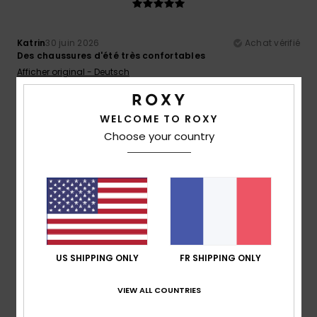
Katrin
30 juin 2026
Achat vérifié
Des chaussures d'été très confortables
Afficher original - Deutsch
Confort
: 5
Rapport qualité / prix
: 5
Taille
: Grand
/5
/5
Matière
: 5
Coloris
: 5
/5
/5
Je recommande ce produit
WELCOME TO ROXY
Choose your country
4
/5
Natalie
14 juin 2026
Achat vérifié
Jolie couleur et bonne coupe :)
Afficher original - English
US SHIPPING ONLY
FR SHIPPING ONLY
Confort
: 4
Rapport qualité / prix
: 5
Taille
: Taille
/5
/5
parfaite
Matière
: 4
Coloris
: 5
/5
/5
VIEW ALL COUNTRIES
Je recommande ce produit