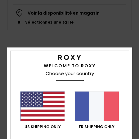
Accessoires
néoprène
Voir la disponibilité en magasin
Sélectionnez une taille
Vêtements
Accessoires
Details & caractéristiques
Haut col en V Beige Femme
Chaussures
WELCOME TO ROXY
Choose your country
Style
ERJKT04127
Code couleur
tjb0
Fitness
Caractéristiques
Matière :
Jersey de viscose et élasthanne [200
Snow
g/m2]
Coupe :
coupe Relaxed fit
Swim
Encolure :
Décolleté plongeant en V
US SHIPPING ONLY
FR SHIPPING ONLY
Logo :
plaque en métal ROXY