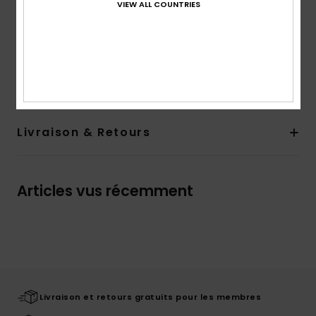
Autres caractéristiques :
Détail froncé sur le
VIEW ALL COUNTRIES
devant et les manches
Composition
95% Viscose, 5% Élasthanne
Traçabilité du produit (Loi Agec)
Livraison & Retours
Articles vus récemment
Livraison et retours gratuits pour les membres