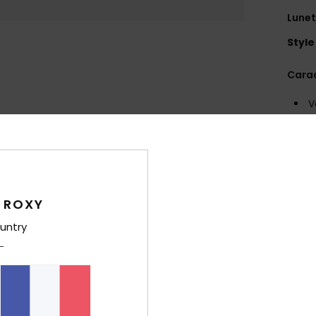
Lunet
Style
Carac
V
P
B
H
M
V
 ROXY
E
untry
mont
P
C
lumi
F
É