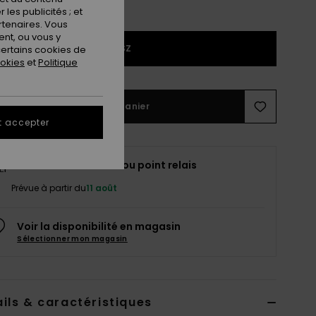
les publicités ; et
rtenaires. Vous
nt, ou vous y
1SZ
ertains cookies de
ookies
et
Politique
Ajouter au panier
t accepter
Livraison à domicile ou point relais
Prévue à partir du
11 août
Voir la disponibilité en magasin
Sélectionner mon magasin
ils & caractéristiques