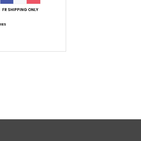
G
FR SHIPPING ONLY
T
T
IES
Comp
nylon
Traça
Livr