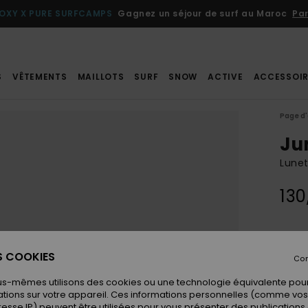
OXY X PURE SURFCAMPS
Gagnez un séjour de surf au Maroc
Par
S
VÊTEMENTS
MAILLOTS
SURF
SNOW
ACTIVE
ACCESSOIR
Page d'
Ju
Lunet
130
Coule
ES COOKIES
Con
us-mêmes utilisons des cookies ou une technologie équivalente pour
tions sur votre appareil. Ces informations personnelles (comme v
resse IP) peuvent être utilisées pour vous présenter des publications