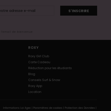
S'INSCRIRE
s l'email de bienvenue
ROXY
Roxy Girl Club
Carte Cadeau
Réduction pour les étudiants
Blog
Conseils Surf & Snow
Roxy App
Location
Informations Loi Agec |
Paramètres de cookies |
Protection des Données |