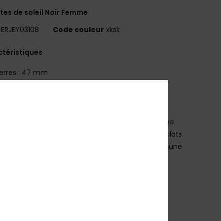
tes de soleil Noir Femme
ERJEY03108
Code couleur
xksk
téristiques
erres : 47 mm
ont : 22 mm
ranches : 145 mm
auteur des verres : 45 mm
onture résistante en Grilamid® pour une vie active
erres en polycarbonate anti-distorsion et anti-éclats
nveloppement du visage de base 4, synonyme d'une
ure plus plate
rotection solaire anti-UV 100 %
atégorie 3 pour une filtration importante de la
nosité
abriquées en Italie
tui de protection en EVA