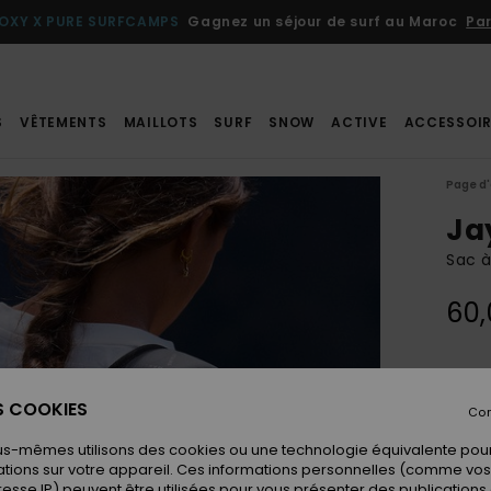
OXY X PURE SURFCAMPS
Gagnez un séjour de surf au Maroc
Par
S
VÊTEMENTS
MAILLOTS
SURF
SNOW
ACTIVE
ACCESSOIR
Page d'
Jay
Sac à
60,
Coule
ES COOKIES
Con
us-mêmes utilisons des cookies ou une technologie équivalente pour
tions sur votre appareil. Ces informations personnelles (comme v
resse IP) peuvent être utilisées pour vous présenter des publications