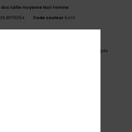
 dos taille moyenne Noir Femme
ERJBP05054
Code couleur
kvm1
téristiques
atière :
toile caoutchoutée imprimée
ompartiments :
2 compartiments principaux zippés
ompartiment ordinateur rembourré
oche supérieure zippée pour lunettes de soleil
 poches latérales pour bouteille
retelles :
rembourrées et ajustables
enfort :
panneau dorsal rembourré
ond renforcé en caoutchouc
aractéristiques :
écusson Roxy en caoutchouc
imensions :
30 [H] x 38,1 [L] x 47 [P] cm
olume :
21.15 L
osition
[Matière principale] 50% Polyester, 50%