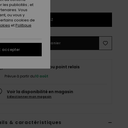
les publicités ; et
rtenaires. Vous
nt, ou vous y
1SZ
ertains cookies de
ookies
et
Politique
Ajouter au panier
t accepter
Livraison à domicile ou point relais
Prévue à partir du
10 août
Voir la disponibilité en magasin
Sélectionner mon magasin
ils & caractéristiques