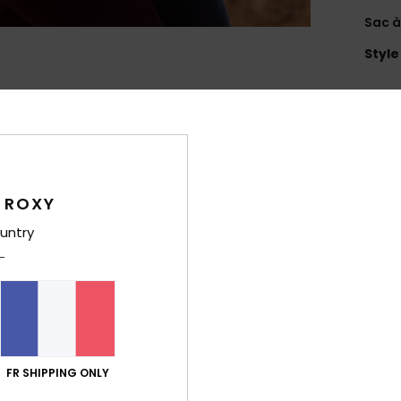
Sac à
Style
Carac
M
C
C
P
 ROXY
2
untry
B
R
F
C
D
V
FR SHIPPING ONLY
Comp