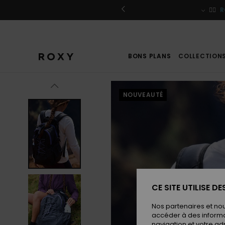
Passer
à
r / S'inscrire
🏄‍♀️
R
l'information
sur
le
produit
BONS PLANS
COLLECTION
NOUVEAUTÉ
CE SITE UTILISE D
Nos partenaires et no
accéder à des informa
navigation et votre ad