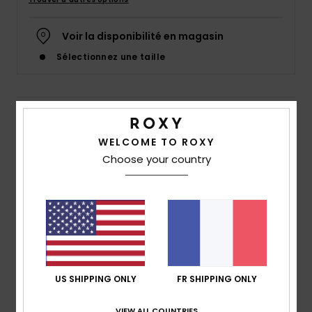
Accessoires
néoprène
Voir la disponibilité en magasin
Sélectionnez une taille
Vêtements
Accessoires
Details & caractéristiques
WELCOME TO ROXY
Chaussures
Bob Marron Femme
Choose your country
Style
ERJHA04251
Code couleur
cqr7
Fitness
Caractéristiques
Snow
Matière :
toile de coton imprimée unie
Visière :
Visière souple
Swim
Logotage :
Broderie Roxy
US SHIPPING ONLY
FR SHIPPING ONLY
Dimensions :
Taille : S/M = 56 cm Ø
M/L = 58 cm Ø
VIEW ALL COUNTRIES