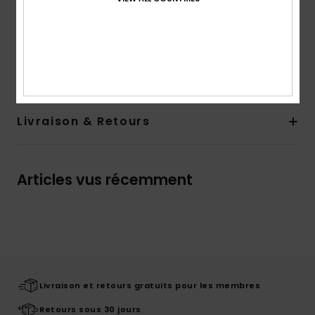
Autres caractéristiques :
Modèle réversible
Composition
100 % Coton
Traçabilité du produit (Loi Agec)
Livraison & Retours
Articles vus récemment
Livraison et retours gratuits pour les membres
Retours sous 30 jours