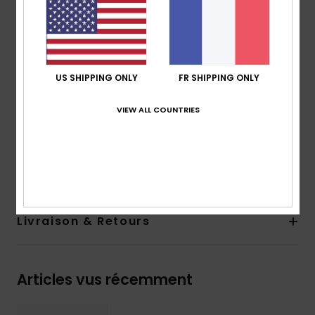
Dimensions :
Verre : 50 mm / Pont : 19 mm /
Branche : 135 mm / Hauteur des verres : 45,6
Garantie :
2 ans
Autres caractéristiques : Coussinets antidérapants
Cat.3.
US SHIPPING ONLY
FR SHIPPING ONLY
Télécharger la
Déclaration De Conformité
VIEW ALL COUNTRIES
Composition
[Matière principale] 50% Bio-Nylon, 50%
Polycarbonate
Traçabilité du produit (Loi Agec)
Livraison & Retours
Articles vus récemment