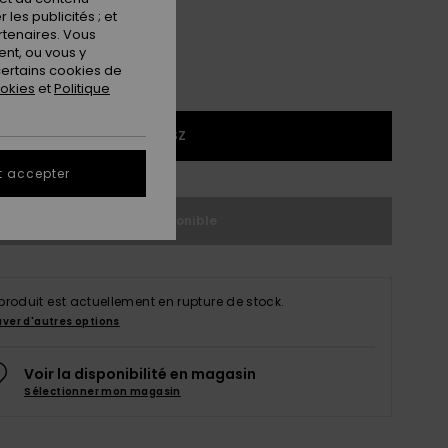
les publicités ; et
rtenaires. Vous
nt, ou vous y
ertains cookies de
ookies
et
Politique
1SZ
t accepter
Indisponible
produit est actuellement en rupture de stock.
uver d'autres options
Voir la disponibilité en magasin
Sélectionner mon magasin