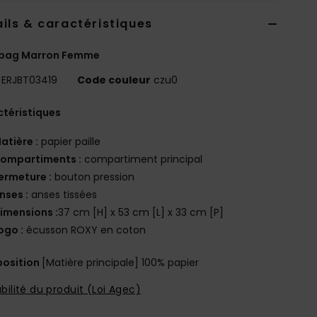
ils & caractéristiques
 bag Marron Femme
ERJBT03419
Code couleur
czu0
téristiques
atière :
papier paille
ompartiments :
compartiment principal
ermeture :
bouton pression
nses :
anses tissées
imensions :
37 cm [H] x 53 cm [L] x 33 cm [P]
ogo :
écusson ROXY en coton
osition
[Matière principale] 100% papier
bilité du produit (Loi Agec)