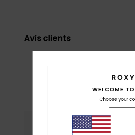
Avis clients
WELCOME TO
Choose your co
Confort
Rap
4.6