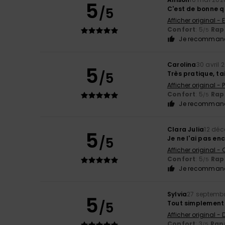
5
/5
C'est de bonne q
Afficher original - 
Confort
: 5
Rapp
/5
Je recommand
Carolina
30 avril 
5
/5
Très pratique, tai
Afficher original -
Confort
: 5
Rapp
/5
Je recommand
Clara Julia
12 dé
5
/5
Je ne l'ai pas en
Afficher original -
Confort
: 5
Rapp
/5
Je recommand
Sylvia
27 septemb
5
/5
Tout simplement
Afficher original -
Confort
: 3
Rapp
/5