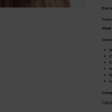
Deta
Tote
Style
Carac
M
C
F
A
D
L
Comp
Traça