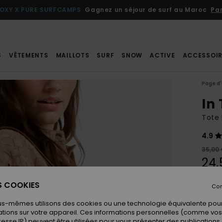
OXY X PURE SURFCAMPS
Gagnez un séjour de surf au Maroc
Par
S
VÊTEMENTS
MAILLOTS
SURF
SNOW
ACTIVE
ACCESSOIR
Page d'
In
Tote
4.9
35,00
24,
BONS 
ES COOKIES
Con
us-mêmes utilisons des cookies ou une technologie équivalente pour
Coule
tions sur votre appareil. Ces informations personnelles (comme v
resse IP) peuvent être utilisées pour vous présenter des publications