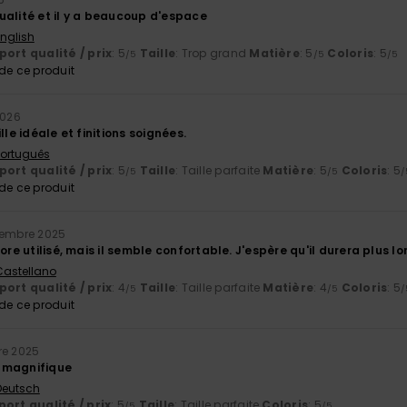
ualité et il y a beaucoup d'espace
English
ort qualité / prix
: 5
Taille
: Trop grand
Matière
: 5
Coloris
: 5
/5
/5
/5
e ce produit
2026
lle idéale et finitions soignées.
 Português
ort qualité / prix
: 5
Taille
: Taille parfaite
Matière
: 5
Coloris
: 5
/5
/5
/
e ce produit
cembre 2025
core utilisé, mais il semble confortable. J'espère qu'il durera plus
 Castellano
ort qualité / prix
: 4
Taille
: Taille parfaite
Matière
: 4
Coloris
: 5
/5
/5
/
e ce produit
re 2025
 magnifique
 Deutsch
ort qualité / prix
: 5
Taille
: Taille parfaite
Coloris
: 5
/5
/5