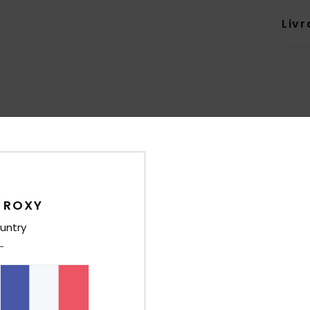
Livr
Note moyenne
4.9
/5
 ROXY
basé sur
7 avis vérifiés
depuis septembre 2025
untry
100% de nos clients recommandent ce produit
port qualité / prix
Taille
Matiè
4.4
4.3
Trop petit
Trop grand