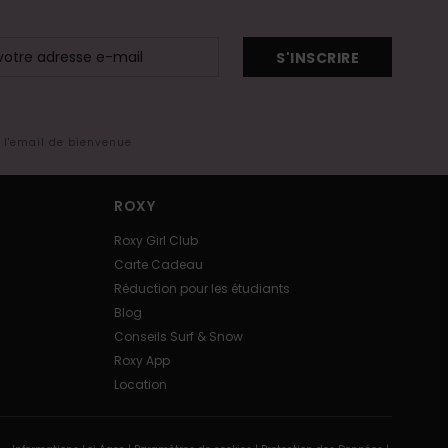
S'INSCRIRE
s l'email de bienvenue
ROXY
Roxy Girl Club
Carte Cadeau
Réduction pour les étudiants
Blog
Conseils Surf & Snow
Roxy App
Location