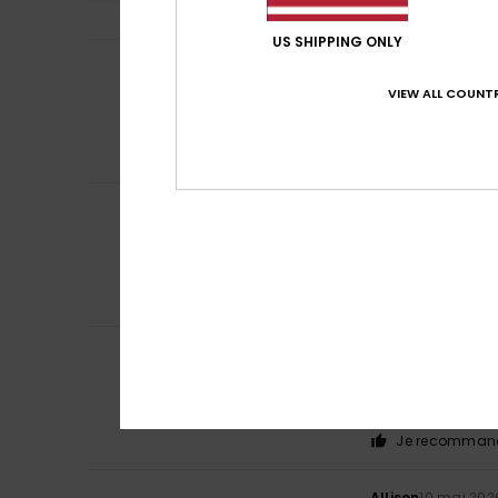
US SHIPPING ONLY
Iuliia
2 juin 2026
5
/5
Bon
VIEW ALL COUNTR
Afficher original -
Confort
: 4
Rapp
/5
Je recommand
Tania
24 mai 202
5
/5
Très confortable e
Afficher original -
Confort
: 5
Rapp
/5
Je recommand
Lorena
20 mai 20
4
/5
Ce produit est gé
Afficher original -
Confort
: 5
Rapp
/5
Je recommand
Allison
10 mai 202