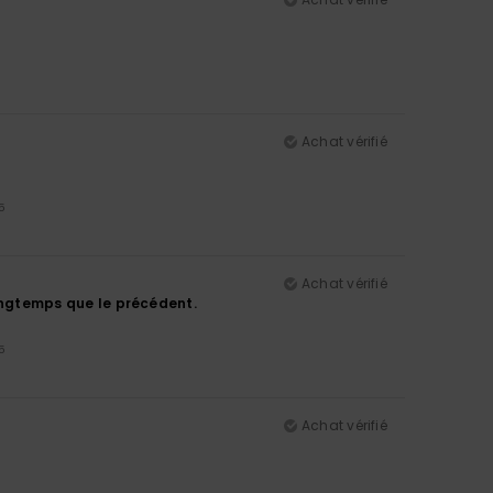
Achat vérifié
5
Achat vérifié
 longtemps que le précédent.
5
Achat vérifié