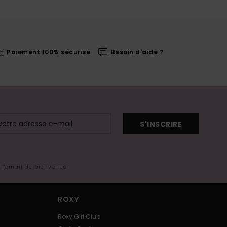
Paiement 100% sécurisé
Besoin d'aide ?
S'INSCRIRE
s l'email de bienvenue
ROXY
Roxy Girl Club