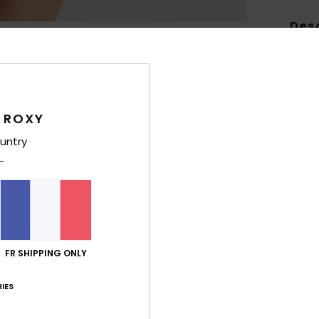
Des
Icône 
intem
résis
optim
 ROXY
ajust
untry
const
empiè
sous 
Son m
signat
rayon
FR SHIPPING ONLY
Deta
IES