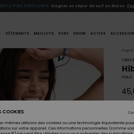
OXY X PURE SURFCAMPS
Gagnez un séjour de surf au Maroc
Par
S
VÊTEMENTS
MAILLOTS
SURF
SNOW
ACTIVE
ACCESSOIR
Page d'
FIBRE
Hi
Haut 
45,
Coule
ES COOKIES
Con
us-mêmes utilisons des cookies ou une technologie équivalente pour
tions sur votre appareil. Ces informations personnelles (comme v
resse IP) peuvent être utilisées pour vous présenter des publications