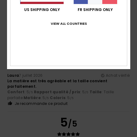
Coloris
US SHIPPING ONLY
FR SHIPPING ONLY
4.8
VIEW ALL COUNTRIES
5
/5
Laura
7 juillet 2026
Achat vérifié
La matière est très agréable et la taille convient
parfaitement.
Confort
: 5
Rapport qualité / prix
: 5
Taille
: Taille
/5
/5
parfaite
Matière
: 5
Coloris
: 5
/5
/5
Je recommande ce produit
5
/5