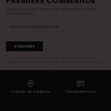
PREMIÈRE COMMANDE*
Abonnez-vous pour recevoir nos dernières actus et nos
offres exclusives.
S'INSCRIRE
(*) Offre valable en ligne pour les nouveaux inscrits -
Conditions détaillées disponibles dans l'email de bienvenue
Trouver un magasin
Contactez nous