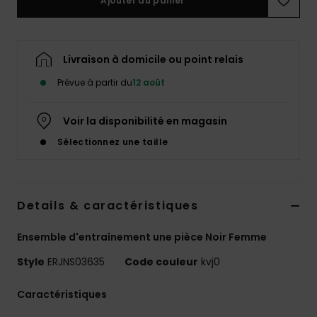
Ajouter au panier
Accessoires
néoprène
Livraison à domicile ou point relais
Vêtements
Prévue à partir du
12 août
Accessoires
Voir la disponibilité en magasin
Sélectionnez une taille
Chaussures
Fitness
Details & caractéristiques
Snow
Ensemble d'entraînement une pièce Noir Femme
Style
ERJNS03635
Code couleur
kvj0
Swim
Caractéristiques