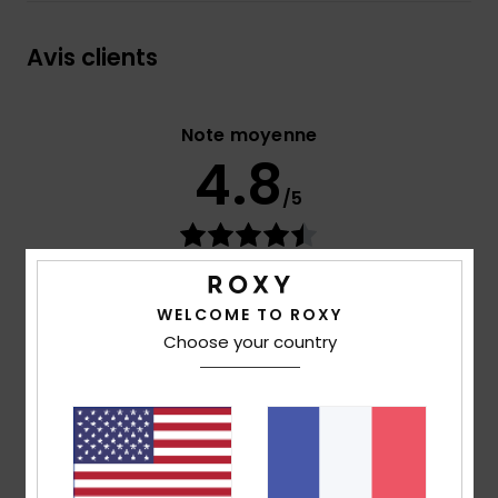
Avis clients
Note moyenne
4.8
/5
basé sur
4 avis vérifiés
depuis avril 2026
75% de nos clients recommandent ce produit
WELCOME TO ROXY
Choose your country
Confort
Rapport qualité / prix
4.8
4.8
Taille
Matière
4.7
Trop petit
Trop grand