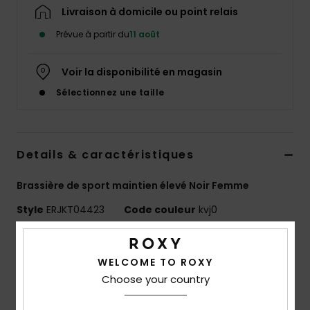
Accessoires
Livraison à domicile ou point relais
néoprène
Prévue à partir du
11 août
Vêtements
Voir la disponibilité en magasin
Sélectionnez une taille
Accessoires
Chaussures
Details & caractéristiques
Brassière de sport maintien élevé Noir Femme
Fitness
Style
ERJKT04423
Code couleur
kvj0
Snow
Caractéristiques
WELCOME TO ROXY
Swim
Matière :
tissu stretch respirant à séchage rapide
Choose your country
Maintien :
élevé
Caractéristiques :
bretelles larges réglables