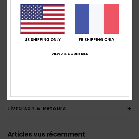
Bande sous-poitrine réglable
Doublure en mesh doux
Bonnets intégrés
Matière principale : 75 % polyester recyclé, 25 %
élasthanne
US SHIPPING ONLY
FR SHIPPING ONLY
Doublure en mesh 87 % polyester recyclé, 13 %
élasthanne
VIEW ALL COUNTRIES
Composition
[Matière principale] 75% Polyester recyclé,
25% Élasthanne
Traçabilité du produit (Loi Agec)
Livraison & Retours
Articles vus récemment