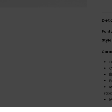
Deta
Panta
Style
Carac
C
C
É
P
M
rapi
M
Comp