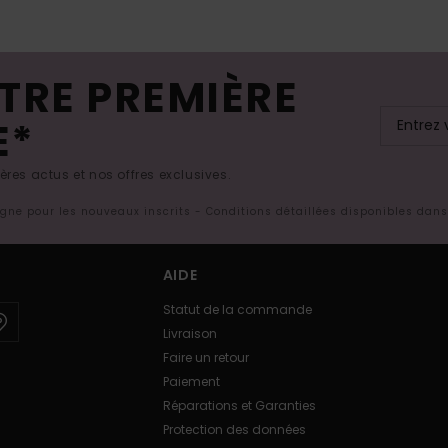
TRE PREMIÈRE
E*
res actus et nos offres exclusives.
ligne pour les nouveaux inscrits - Conditions détaillées disponibles dan
AIDE
Statut de la commande
Livraison
Faire un retour
Paiement
Réparations et Garanties
Protection des données