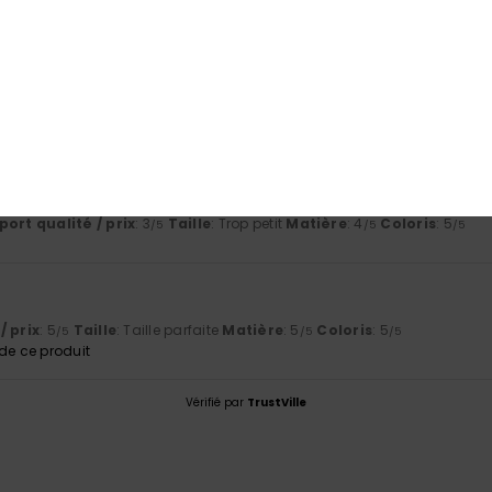
port qualité / prix
Taille
Matiè
4.0
4.5
Trop petit
Trop grand
6
le un peu petit
ort qualité / prix
: 3
Taille
: Trop petit
Matière
: 4
Coloris
: 5
/5
/5
/5
/ prix
: 5
Taille
: Taille parfaite
Matière
: 5
Coloris
: 5
/5
/5
/5
e ce produit
Vérifié par
TrustVille