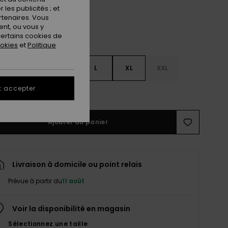
les publicités ; et
rtenaires. Vous
nt, ou vous y
ertains cookies de
ookies
et
Politique
S
S
M
L
XL
XXL
t accepter
ir le Guide des tailles
Ajouter au panier
Livraison à domicile ou point relais
Prévue à partir du
11 août
Voir la disponibilité en magasin
Sélectionnez une taille