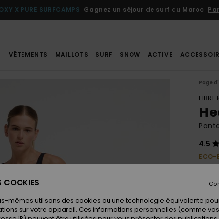
OXY X PURE SURFCAMPS
Gagnez un séjour de surf au Maroc
Par
S
VÊTEMENTS
MAILLOTS
SURF
SNOW
ACTIVE
ACCESSOIR
Page d'
FIBRE
Hea
Panta
4.5
ECO-
45,
ES COOKIES
Con
us-mêmes utilisons des cookies ou une technologie équivalente pour
Coule
tions sur votre appareil. Ces informations personnelles (comme v
resse IP) peuvent être utilisées pour vous présenter des publications