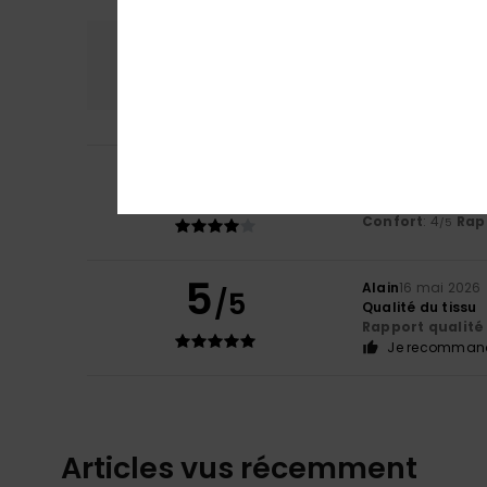
Confort
Rap
4.0
4
/5
Marlène
1 juin 202
Belle coupe, tail
Confort
: 4
Rapp
/5
5
Alain
16 mai 2026
/5
Qualité du tissu
Rapport qualité 
Je recommand
Articles vus récemment