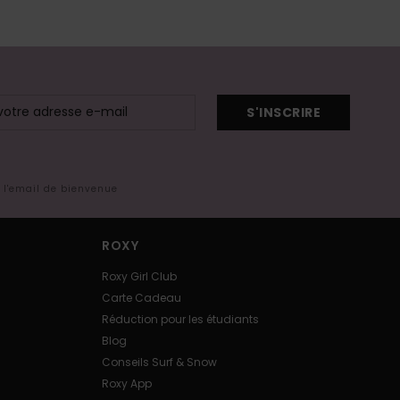
S'INSCRIRE
s l'email de bienvenue
ROXY
Roxy Girl Club
Carte Cadeau
Réduction pour les étudiants
Blog
Conseils Surf & Snow
Roxy App