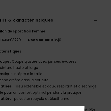
ils & caractéristiques
lon de sport Noir Femme
ERJNP03720
Code couleur
kvj0
téristiques
oupe :
Coupe ajustée avec jambes évasées
einture haute et large
lastique intégré à la taille
oche arrière dans la couture
atière :
Tissu extensible et doux, respirant et à séchage
de pour un confort optimal pendant la pratique
atière :
polyester recyclé et élasthanne
osition
[Matière principale] 75% Polyester recyclé, 25%