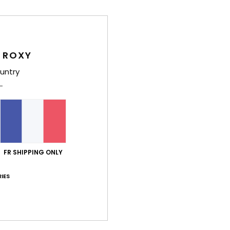
Élast
Traça
 ROXY
Livr
untry
FR SHIPPING ONLY
Note moyenne
4.5
IES
/5
basé sur
2 avis vérifiés
depuis mai 2026
50% de nos clients recommandent ce produit