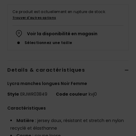
Accessoires
néoprène
Ce produit est actuellement en rupture de stock.
Trouver d'autres options
Vêtements
Voir la disponibilité en magasin
Sélectionnez une taille
Accessoires
Chaussures
Details & caractéristiques
Fitness
Lycra manches longues Noir Femme
Style
ERJWR03849
Code couleur
kvj0
Snow
Caractéristiques
Swim
Matière :
jersey doux, résistant et stretch en nylon
recyclé et élasthanne
Coupe :
coupe loose