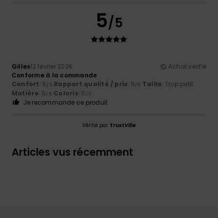
5
/5
Gilles
12 février 2026
Achat vérifié
Conforme à la commande
Confort
: 5
Rapport qualité / prix
: 5
Taille
: Trop petit
/5
/5
Matière
: 5
Coloris
: 5
/5
/5
Je recommande ce produit
Vérifié par
TrustVille
Articles vus récemment