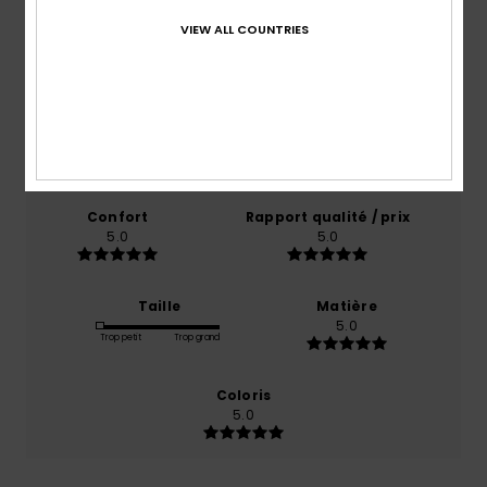
Note moyenne
VIEW ALL COUNTRIES
5.0
/5
basé sur
1 avis vérifiés
depuis février 2026
100% de nos clients recommandent ce produit
Confort
Rapport qualité / prix
5.0
5.0
Taille
Matière
5.0
Trop petit
Trop grand
Coloris
5.0