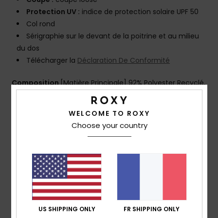
Protection UV :
indice de protection solaire UPF 50
Col rond
Sérigraphie sur le devant de la poitrine et au milieu
du dos
Télécharger la
Déclaration De Conformité
Composition
[Matière Principale] 92% Polyester Recyclé,
8% Élasthanne
WELCOME TO ROXY
Traçabilité du produit (Loi Agec)
Choose your country
Livraison & Retours
Avis clients
US SHIPPING ONLY
FR SHIPPING ONLY