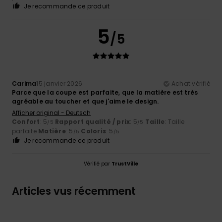
Je recommande ce produit
5
/5
Carima
15 janvier 2026
Achat vérifié
Parce que la coupe est parfaite, que la matière est très
agréable au toucher et que j'aime le design.
Afficher original - Deutsch
Confort
: 5
Rapport qualité / prix
: 5
Taille
: Taille
/5
/5
parfaite
Matière
: 5
Coloris
: 5
/5
/5
Je recommande ce produit
Vérifié par
TrustVille
Articles vus récemment