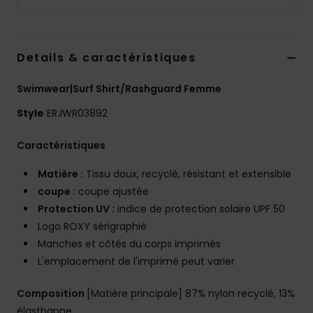
Accessoires
néoprène
Details & caractéristiques
Vêtements
Swimwear|Surf Shirt/Rashguard Femme
Accessoires
Style
ERJWR03892
Caractéristiques
Chaussures
Matière :
Tissu doux, recyclé, résistant et extensible
Fitness
coupe :
coupe ajustée
Protection UV :
indice de protection solaire UPF 50
Logo ROXY sérigraphié
Snow
Manches et côtés du corps imprimés
L'emplacement de l'imprimé peut varier
Swim
Composition
[Matière principale] 87% nylon recyclé, 13%
élasthanne