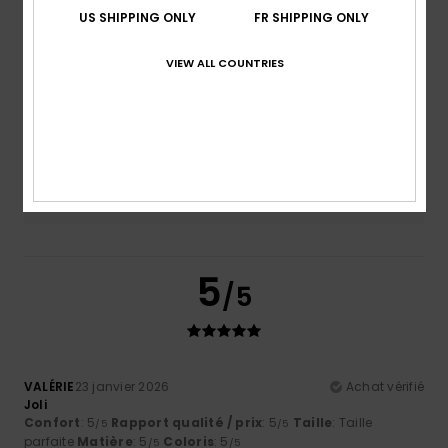
Confort
Rapport qualité / prix
US SHIPPING ONLY
FR SHIPPING ONLY
5.0
5.0
VIEW ALL COUNTRIES
Taille
Matière
5.0
Trop petit
Trop grand
Coloris
5.0
5
/5
VALÉRIE
23 janvier 2026
Achat vérifié
Joli
Confort
: 5
Rapport qualité / prix
: 5
Taille
: Taille
/5
/5
parfaite
Matière
: 5
Coloris
: 5
/5
/5