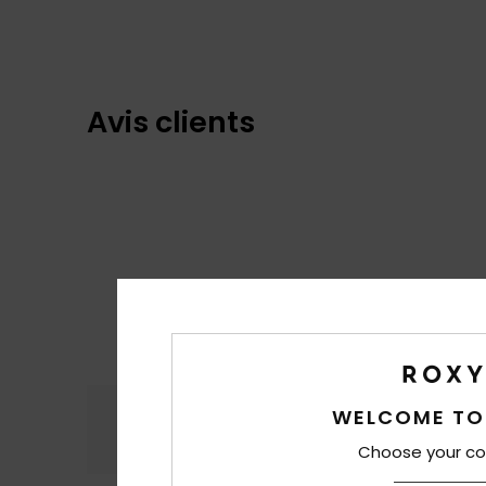
Avis clients
Confort
Rap
WELCOME TO
4.7
Choose your co