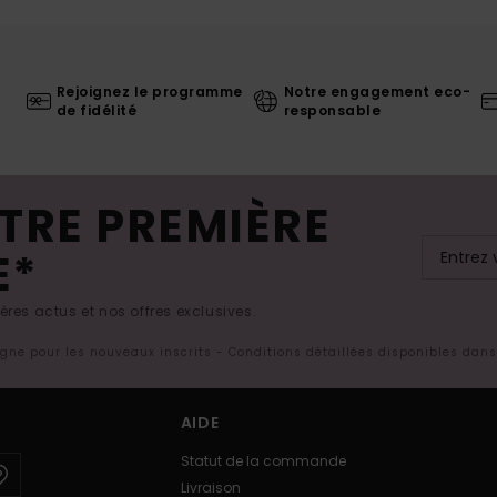
Rejoignez le programme
Notre engagement eco-
de fidélité
responsable
TRE PREMIÈRE
E*
res actus et nos offres exclusives.
ligne pour les nouveaux inscrits - Conditions détaillées disponibles dan
AIDE
Statut de la commande
Livraison