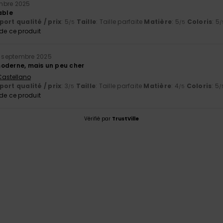
mbre 2025
able
ort qualité / prix
: 5
Taille
: Taille parfaite
Matière
: 5
Coloris
: 5
/5
/5
/
e ce produit
 septembre 2025
oderne, mais un peu cher
 Castellano
ort qualité / prix
: 3
Taille
: Taille parfaite
Matière
: 4
Coloris
: 5
/5
/5
/
e ce produit
Vérifié par
TrustVille