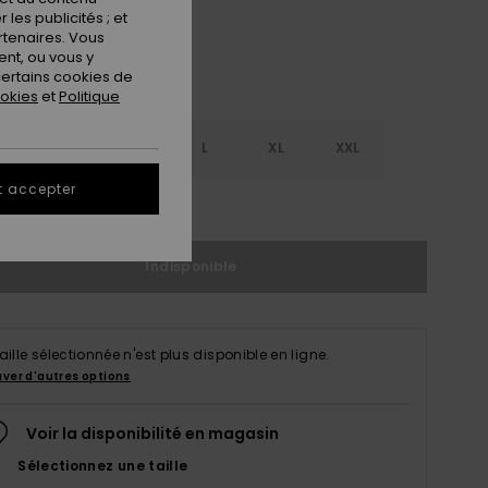
les publicités ; et
rtenaires. Vous
nt, ou vous y
ertains cookies de
ookies
et
Politique
S
S
M
L
XL
XXL
t accepter
ir le Guide des tailles
Indisponible
taille sélectionnée n'est plus disponible en ligne.
uver d'autres options
Voir la disponibilité en magasin
Sélectionnez une taille