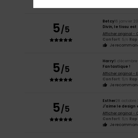
Confort
: 3
Rapp
/5
Betcy
16 janvier 2
5
/5
Divin, le tissu e
Afficher original -
Confort
: 5
Rapp
/5
Je recommand
Harry
6 décembre
5
/5
Fantastique !
Afficher original - 
Confort
: 5
Rapp
/5
Je recommand
Esther
28 octobre
5
/5
J'aime le design
Afficher original -
Confort
: 5
Rapp
/5
Je recommand