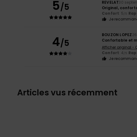
5
REVELAT
30 septe
/5
Original, confort
Confort
: 5
Rapp
/5
Je recommand
BOUZON LOPEZ
26
4
/5
Confortable et m
Afficher original -
Confort
: 4
Rapp
/5
Je recommand
Articles vus récemment