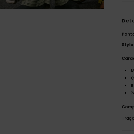
Deta
Panta
Style
Carac
M
C
B
P
Comp
Traça