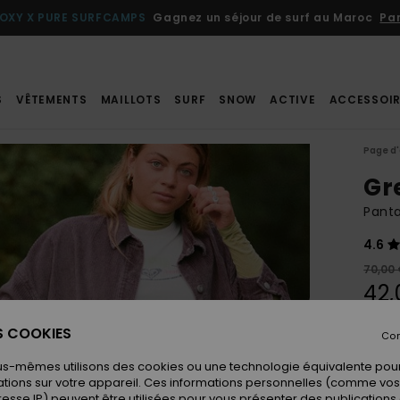
OXY X PURE SURFCAMPS
Gagnez un séjour de surf au Maroc
Par
S
VÊTEMENTS
MAILLOTS
SURF
SNOW
ACTIVE
ACCESSOIR
Page d'
Gr
Panta
4.6
70,00
42,
BONS 
ES COOKIES
Con
us-mêmes utilisons des cookies ou une technologie équivalente pour
Coule
tions sur votre appareil. Ces informations personnelles (comme v
resse IP) peuvent être utilisées pour vous présenter des publications