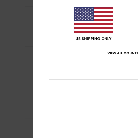
Beatriz
22 février 
5
/5
Frais et élégants
Afficher original -
Confort
: 5
Rapp
/5
Je recommand
US SHIPPING ONLY
VIEW ALL COUNTR
Client anonyme v
5
/5
Parfait
Afficher original -
Confort
: 5
Rapp
/5
Je recommand
4
/5
Client anonyme v
Super confortable
Confort
: 5
Rapp
/5
3
/5
Client anonyme v
Il faudrait un fer