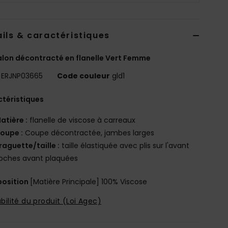
ils & caractéristiques
lon décontracté en flanelle Vert Femme
ERJNP03665
Code couleur
gld1
téristiques
atière :
flanelle de viscose à carreaux
oupe :
Coupe décontractée, jambes larges
raguette/taille :
taille élastiquée avec plis sur l'avant
oches avant plaquées
osition
[Matière Principale] 100% Viscose
bilité du produit (Loi Agec)