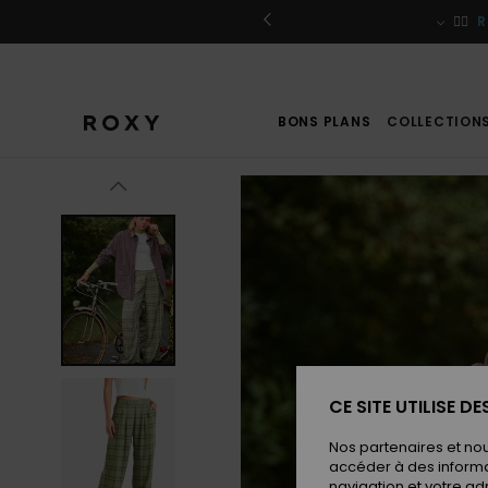
Passer
à
r / S'inscrire
🏄‍♀️
R
l'information
sur
le
produit
BONS PLANS
COLLECTION
CE SITE UTILISE D
Nos partenaires et no
accéder à des informa
navigation et votre ad