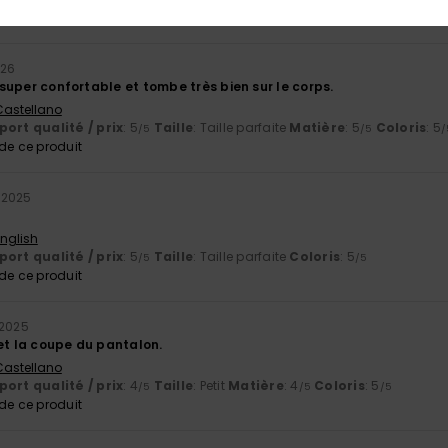
ort qualité / prix
: 5
Taille
: Trop petit
Matière
: 5
Coloris
: 5
/5
/5
/5
026
st super confortable et tombe très bien sur le corps.
 Castellano
ort qualité / prix
: 5
Taille
: Taille parfaite
Matière
: 5
Coloris
: 5
/5
/5
/
e ce produit
 2025
English
ort qualité / prix
: 5
Taille
: Taille parfaite
Coloris
: 5
/5
/5
e ce produit
 2025
 et la coupe du pantalon.
 Castellano
ort qualité / prix
: 4
Taille
: Petit
Matière
: 4
Coloris
: 5
/5
/5
/5
e ce produit