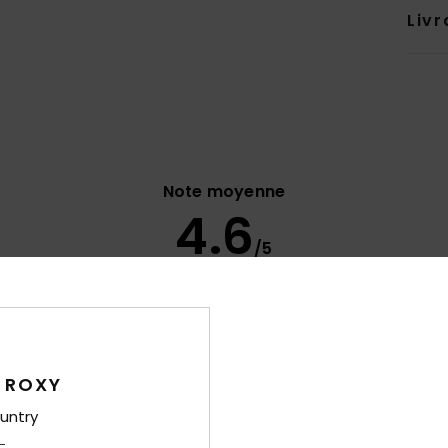
Livr
Note moyenne
4.6
/5
basé sur
9 avis vérifiés
depuis septembre 2025
78% de nos clients recommandent ce produit
port qualité / prix
Taille
Matiè
 ROXY
4.2
4.5
Trop petit
Trop grand
untry