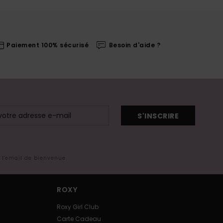
Paiement 100% sécurisé
Besoin d'aide ?
S'INSCRIRE
s l'email de bienvenue
ROXY
Roxy Girl Club
Carte Cadeau