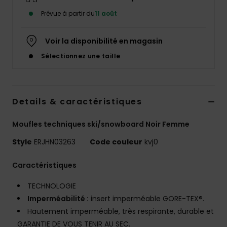
Accessoires
Prévue à partir du
11 août
néoprène
Voir la disponibilité en magasin
Vêtements
Sélectionnez une taille
Accessoires
Details & caractéristiques
Chaussures
Moufles techniques ski/snowboard Noir Femme
Fitness
Style
ERJHN03263
Code couleur
kvj0
Caractéristiques
Snow
TECHNOLOGIE
Swim
Imperméabilité :
insert imperméable GORE-TEX®.
Hautement imperméable, très respirante, durable et
GARANTIE DE VOUS TENIR AU SEC.