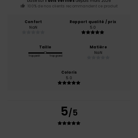
basé sur
1 avis vérifiés
depuis mars 2026
100% de nos clients recommandent ce produit
Confort
Rapport qualité / prix
NaN
5.0
Taille
Matière
NaN
Trop petit
Trop grand
Coloris
5.0
5
/5