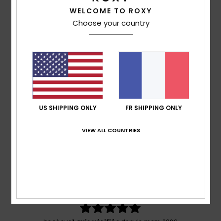
WELCOME TO ROXY
Composition
[Matière principale] 60% Polyuréthane,
Choose your country
40% Polyester
Traçabilité du produit (Loi Agec)
Livraison & Retours
US SHIPPING ONLY
FR SHIPPING ONLY
Avis clients
VIEW ALL COUNTRIES
Note moyenne
5.0
/5