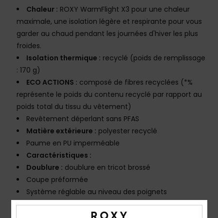
Chaleur :
ROXY WarmFlight X3 pour une chaleur
maximale, une isolation légère et respirante pour vous
garder au chaud pendant les journées d'hiver les plus
froides.
Isolation thermique :
recyclé (poids de remplissage
: 170 g)
ECO ACTIONS :
composé de fibres recyclées (*%
représente le poids du contenu recyclé par rapport au
poids total du tissu du vêtement)
Revêtement déperlant sans PFAS
Matière extérieure :
polyester recyclé
Paume en PU imperméable
Caractéristiques :
Doublure :
doublure en tricot brossé
Coupe préformée
Système réglable au niveau des poignets
Empiècement essuie-masque et nez sur le pouce
Cordon élastique