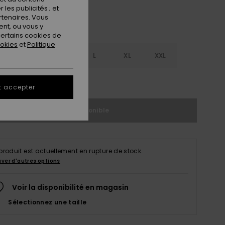
les publicités ; et
rtenaires. Vous
nt, ou vous y
ertains cookies de
ookies
et
Politique
S
S
M
L
XL
XXL
ir le Guide des tailles
t accepter
Indisponible
produit est actuellement en rupture de stock.
uver d'autres options
Voir la disponibilité en magasin
Sélectionnez une taille