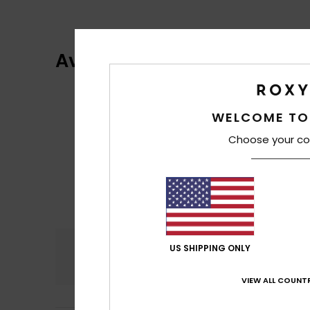
Avis clients
WELCOME TO
Choose your co
Confort
Rap
US SHIPPING ONLY
4.3
VIEW ALL COUNTR