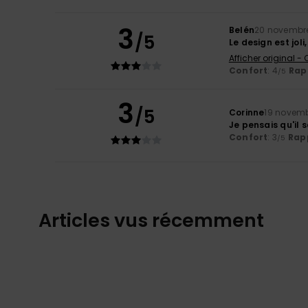
3
Belén
20 novembr
/5
Le design est joli
Afficher original -
Confort
: 4
Rapp
/5
3
/5
Corinne
19 novem
Je pensais qu'il s
Confort
: 3
Rapp
/5
Articles vus récemment