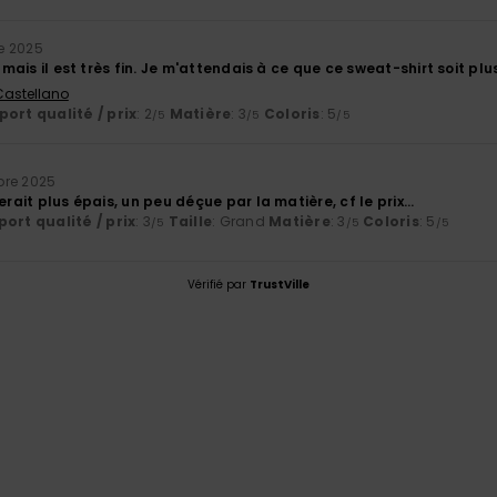
e 2025
, mais il est très fin. Je m'attendais à ce que ce sweat-shirt soit pl
 Castellano
ort qualité / prix
: 2
Matière
: 3
Coloris
: 5
/5
/5
/5
bre 2025
erait plus épais, un peu déçue par la matière, cf le prix...
ort qualité / prix
: 3
Taille
: Grand
Matière
: 3
Coloris
: 5
/5
/5
/5
Vérifié par
TrustVille