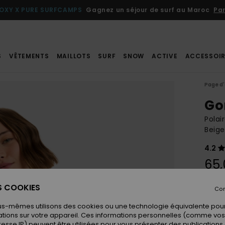
OXY X PURE SURFCAMPS
Gagnez un séjour de surf au Maroc
Par
S
VÊTEMENTS
MAILLOTS
SURF
SNOW
ACTIVE
ACCESSOIR
Page d'
Go
Polai
Beig
4.2
65,
ES COOKIES
Con
Coule
us-mêmes utilisons des cookies ou une technologie équivalente pour
tions sur votre appareil. Ces informations personnelles (comme v
resse IP) peuvent être utilisées pour vous présenter des publications