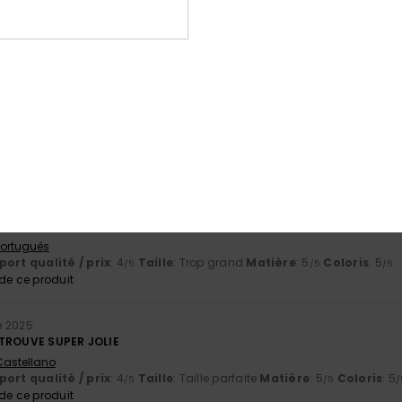
érifié
4 février 2026
and
ort qualité / prix
: 3
Taille
: Trop grand
Matière
: 4
Coloris
: 4
/5
/5
/5
e ce produit
ier 2026
nonce
ort qualité / prix
: 5
Taille
: Taille parfaite
Matière
: 5
Coloris
: 5
/5
/5
/
e ce produit
2025
able
 Português
ort qualité / prix
: 4
Taille
: Trop grand
Matière
: 5
Coloris
: 5
/5
/5
/5
e ce produit
e 2025
 TROUVE SUPER JOLIE
 Castellano
ort qualité / prix
: 4
Taille
: Taille parfaite
Matière
: 5
Coloris
: 5
/5
/5
/
e ce produit