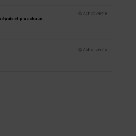
Achat vérifié
us épais et plus chaud.
Achat vérifié