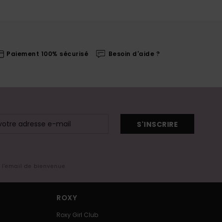
Paiement 100% sécurisé
Besoin d'aide ?
S'INSCRIRE
s l'email de bienvenue
ROXY
Roxy Girl Club