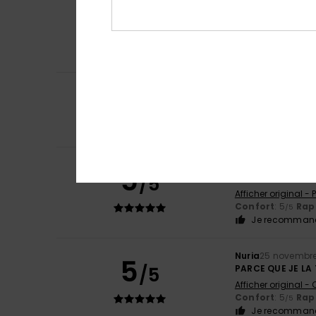
4
Client anonyme v
/5
Taille un peu gr
Confort
: 4
Rapp
/5
Je recommand
5
Frederique
7 janv
/5
Conforme à l an
Confort
: 5
Rapp
/5
Je recommand
Ana
8 décembre 
5
/5
Belle et confort
Afficher original -
Confort
: 5
Rapp
/5
Je recommand
Nuria
25 novembr
5
/5
PARCE QUE JE LA
Afficher original -
Confort
: 5
Rapp
/5
Je recommand