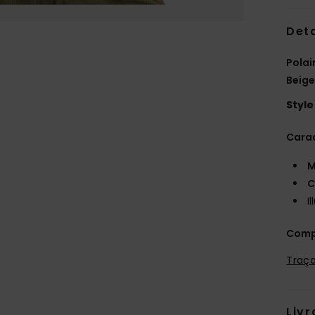
Deta
Polai
Beig
Style
Carac
M
C
I
Comp
Traça
Livr