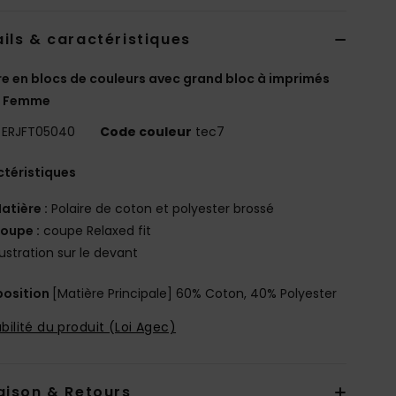
ils & caractéristiques
re en blocs de couleurs avec grand bloc à imprimés
e Femme
ERJFT05040
Code couleur
tec7
téristiques
atière :
Polaire de coton et polyester brossé
oupe :
coupe Relaxed fit
llustration sur le devant
osition
[Matière Principale] 60% Coton, 40% Polyester
bilité du produit (Loi Agec)
aison & Retours