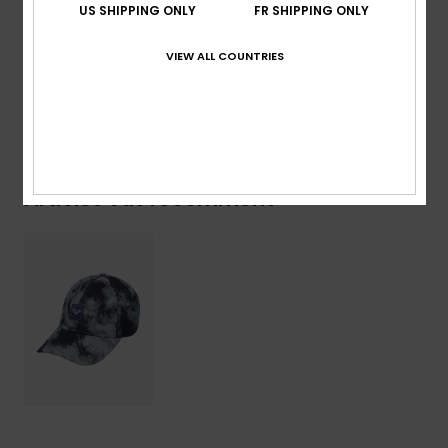
polyester, 15 % viscose
US SHIPPING ONLY
FR SHIPPING ONLY
Traçabilité du produit (Loi Agec)
VIEW ALL COUNTRIES
Livraison & Retours
Articles vus récemment