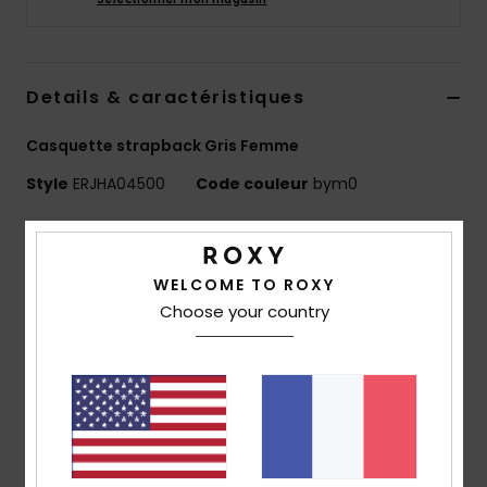
Accessoires
néoprène
Details & caractéristiques
Vêtements
Casquette strapback Gris Femme
Accessoires
Style
ERJHA04500
Code couleur
bym0
Chaussures
Caractéristiques
Matière :
denim jacquard
WELCOME TO ROXY
Fitness
Coupe :
ajustable
Choose your country
Construction :
modèle à 6 pans
Snow
Visière :
visière incurvée
Caractéristiques :
écusson Roxy tissé
Taille :
taille unique (56 cm)
Swim
Composition
[Matière Principale] 65 % coton, 20 %