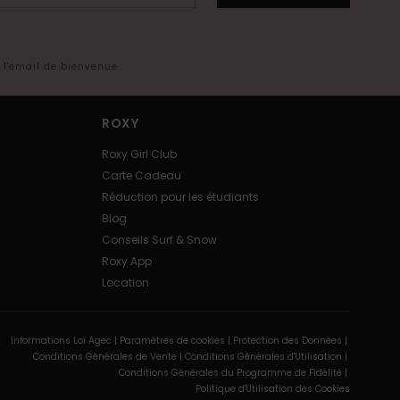
s l'email de bienvenue
ROXY
Roxy Girl Club
Carte Cadeau
Réduction pour les étudiants
Blog
Conseils Surf & Snow
Roxy App
Location
Informations Loi Agec |
Paramètres de cookies |
Protection des Données |
Conditions Générales de Vente |
Conditions Générales d'Utilisation |
Conditions Générales du Programme de Fidélité |
Politique d'Utilisation des Cookies