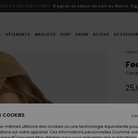
OXY X PURE SURFCAMPS
Gagnez un séjour de surf au Maroc
Par
S
VÊTEMENTS
MAILLOTS
SURF
SNOW
ACTIVE
ACCESSOIR
Page d'
Fe
Casq
25,
Coule
ES COOKIES
Con
us-mêmes utilisons des cookies ou une technologie équivalente pour
tions sur votre appareil. Ces informations personnelles (comme v
resse IP) peuvent être utilisées pour vous présenter des publications