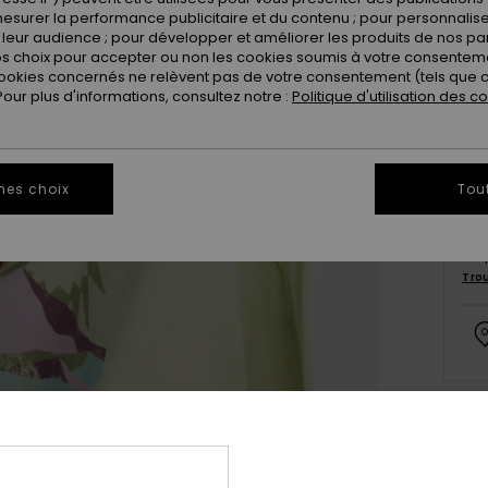
esurer la performance publicitaire et du contenu ; pour personnaliser 
leur audience ; pour développer et améliorer les produits de nos pa
 choix pour accepter ou non les cookies soumis à votre consenteme
ookies concernés ne relèvent pas de votre consentement (tels que c
ur plus d'informations, consultez notre :
Politique d'utilisation des c
mes choix
Tou
Ce 
Tro
Deta