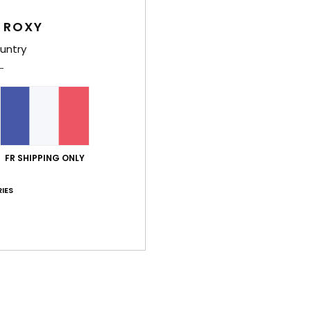
Casq
 ROXY
Style
untry
Carac
m
C
V
S
FR SHIPPING ONLY
T
L
IES
Comp
Traça
Livr