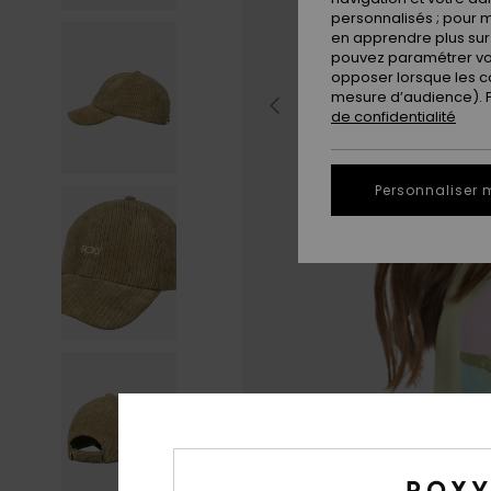
personnalisés ; pour m
en apprendre plus sur 
pouvez paramétrer vos
opposer lorsque les c
mesure d’audience). Po
de confidentialité
Personnaliser 