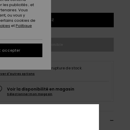
les publicités ; et
rtenaires. Vous
nt, ou vous y
1SZ
ertains cookies de
ookies
et
Politique
Indisponible
t accepter
produit est actuellement en rupture de stock.
uver d'autres options
Voir la disponibilité en magasin
Sélectionner mon magasin
ils & caractéristiques