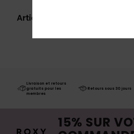
Articles vus récemment
Livraison et retours
gratuits pour les
Retours sous 30 jours
membres
15% SUR VO