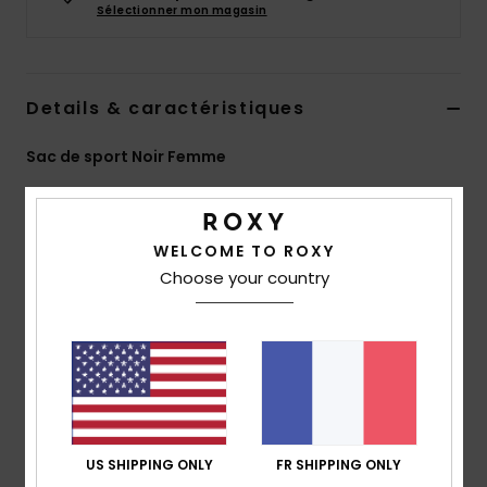
Sélectionner mon magasin
Accessoires
néoprène
Vêtements
Details & caractéristiques
Sac de sport Noir Femme
Accessoires
Style
ERJBP04808
Code couleur
kvj5
Chaussures
Caractéristiques
WELCOME TO ROXY
Choose your country
Matière :
100% polyester recyclé
Fitness
Compartiments :
1 compartiment principal zippé
Poches :
1 poche avant avec fermeture auto-
Snow
agrippante
Bandoulière :
bandoulière réglable et amovible
Swim
Logo :
écusson ROXY en coton
Volume :
capacité de 35 l
US SHIPPING ONLY
FR SHIPPING ONLY
Dimensions :
35 cm [H] x 50 cm [L] x 20 cm [P]