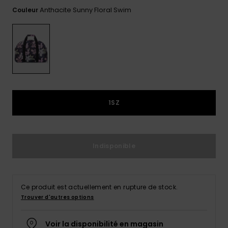
Combis
Skateboards
Bain Sport
plus fréquentes
Anthacite Sunny Floral Swim
Couleur
LISTE DE
Short &
Cache-cous
et notre
SOUHAITS
Pantalon
Surf
Lunettes de
formulaire de
soleil
contact.
Sacs
Shorts
Cartables &
techniques
Consulter
la FAQ
Trousses
Vestes de
snow
Jupes
Accessoires
Accessoires
de Snow
1SZ
Pantalon de
Conseils
snow
Vêtements &
Accessoires
Maillots de
Indisponible
bain
Combinaisons
Ce produit est actuellement en rupture de stock.
de surf
Trouver d'autres options
Voir la disponibilité en magasin
Lycras &