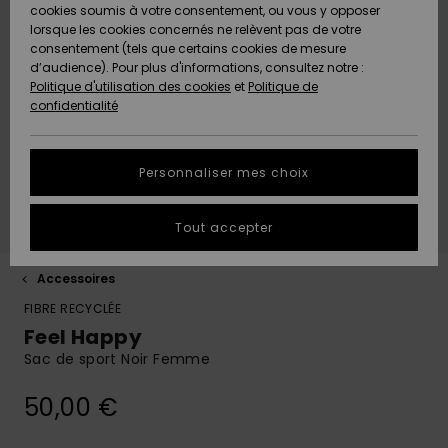
Shorts
cookies soumis à votre consentement, ou vous y opposer
Freedom
Maillots 1
Shortys
Beach
Lycras
Choisir sa
Accessoires
Jeans &
Sandales de
lorsque les cookies concernés ne relèvent pas de votre
ACTIVE
Tankinis &
pièce
Classics
Polaires &
tenue de
Pantalons
Plage
consentement (tels que certains cookies de mesure
Pulls & Gilets
Serviettes de
Essentials
Débardeurs
Jeans &
Softshells
snow
d’audience). Pour plus d'informations, consultez notre :
Protection
plage &
Noués
Boardshorts
Maillots de
Pantalons
Politique d'utilisation des cookies
et
Politique de
des données
ACCESSOIRES
Ponchos
Maillots
Conseils
Bain Sport
Sweatshirts
Serviettes &
confidentialité
Jeans
Denim
Manches
Maillots de
Sous-
Ponchos
Accessoires
Sacs & Sacs
Longues
Bain
vêtements
Guide des
CHAUSSURES
Bonnets
néoprène
Vestes &
à dos
techniques
tailles
Personnaliser mes choix
Pantalons
Rentrée
Manteaux
Sacs de
scolaire
Shorts de
Plage
ENFANT
Gants &
Accessoires
Ceintures &
Bain
Masques &
Tout accepter
Démarrez une
Vestes &
Écharpes
de surf
Chaussures
Porte-
Lunettes
conversation
Manteaux
monnaies
Chapeaux de
pour obtenir la
AIDE &
Maillots de
Plage
Accessoires
réponse la plus
CONTACT
Lunettes de
Planches de
Maillots de
Surf
Casques
rapide à votre
FIBRE RECYCLÉE
Vestes
soleil
Surf & SUP
bain
Casquettes,
question.
Feel Happy
d'Hiver
Chapeaux &
MAGASINS
Maillots Anti
Bonnets
Bonnets
Sac de sport Noir Femme
Démarrer une
conversation
Chapeaux &
Maillots de
Boardshorts
UV
Robes
Casquettes
Surf
50,00 €
Trouvez des
ROXY APP
Gants
Gants &
réponses aux
Snow
Maillots de
Écharpes
questions les