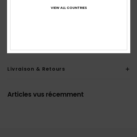
En raison de la technique d'impression utilisée,
VIEW ALL COUNTRIES
chaque pièce est unique et peut donc différer de la
photo
Composition
[Matière principale] 100% polyester recyclé
Traçabilité du produit (Loi Agec)
Livraison & Retours
Articles vus récemment