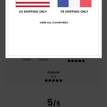
/5
US SHIPPING ONLY
FR SHIPPING ONLY
basé sur
1 avis vérifiés
depuis juin 2026
100% de nos clients recommandent ce produit
VIEW ALL COUNTRIES
Confort
Rapport qualité / prix
5.0
5.0
Taille
Matière
5.0
Trop petit
Trop grand
Coloris
5.0
5
/5