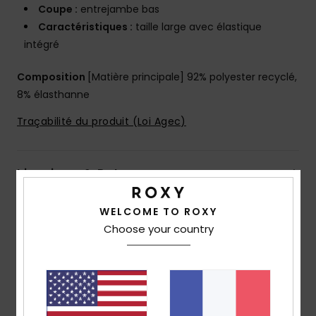
Coupe :
entrejambe bas
Caractéristiques :
taille large avec élastique
intégré
Composition
[Matière principale] 92% polyester recyclé,
8% élasthanne
Traçabilité du produit (Loi Agec)
Livraison & Retours
WELCOME TO ROXY
Choose your country
Avis clients
Note moyenne
5.0