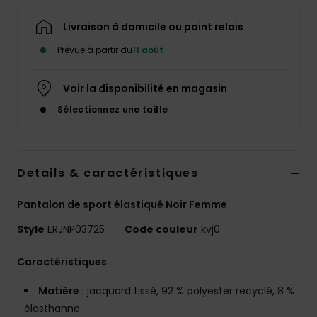
Accessoires
néoprène
Livraison à domicile ou point relais
Prévue à partir du
11 août
Vêtements
Voir la disponibilité en magasin
Accessoires
Sélectionnez une taille
Chaussures
Details & caractéristiques
Fitness
Pantalon de sport élastiqué Noir Femme
Style
ERJNP03725
Code couleur
kvj0
Snow
Caractéristiques
Swim
Matière :
jacquard tissé, 92 % polyester recyclé, 8 %
élasthanne