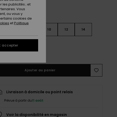
les publicités ; et
rtenaires. Vous
nt, ou vous y
ertains cookies de
ookies
et
Politique
6
8
10
12
14
t accepter
ir le Guide des tailles
Ajouter au panier
Livraison à domicile ou point relais
Prévue à partir du
11 août
Voir la disponibilité en magasin