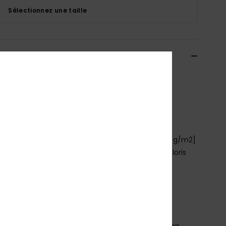
Sélectionnez une taille
ils & caractéristiques
rt oversize à manches courtes Bleu Fille 4-16
ERGZT04167
Code couleur
bfn0
téristiques
atière :
70 % coton BCI, 30 % coton recyclé, [160 g/m2]
avage :
délavages travaillés propres à chaque coloris
oupe :
coupe oversize
ol :
encolure ronde
utre :
col en bord-côte
utre :
large sérigraphie vintage à l'avant
osition
[Matière principale] 70% coton, 30% coton