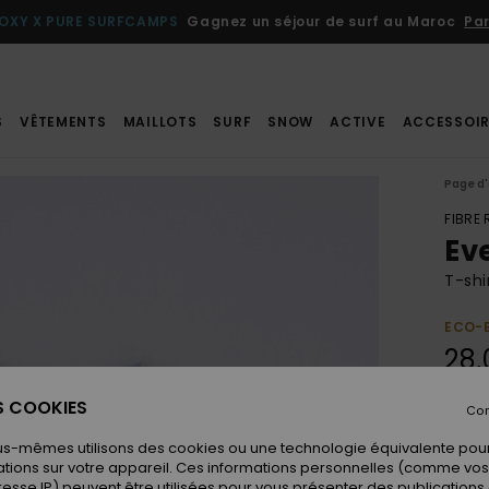
OXY X PURE SURFCAMPS
Gagnez un séjour de surf au Maroc
Par
S
VÊTEMENTS
MAILLOTS
SURF
SNOW
ACTIVE
ACCESSOIR
Page d'
FIBRE
Ev
T-shi
ECO-
28,
ES COOKIES
Con
Coule
us-mêmes utilisons des cookies ou une technologie équivalente pour
tions sur votre appareil. Ces informations personnelles (comme v
resse IP) peuvent être utilisées pour vous présenter des publications