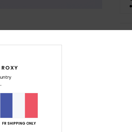
Deta
T-shi
Style
 ROXY
Carac
untry
M
L
C
C
A
A
FR SHIPPING ONLY
Comp