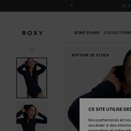
Passer
à
r / S'inscrire
🏄‍♀️
R
l'information
sur
le
produit
BONS PLANS
COLLECTION
RUPTURE DE STOCK
CE SITE UTILISE D
Nos partenaires et no
accéder à des informa
navigation et votre ad