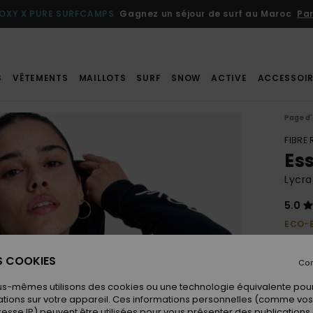
OXY X PURE SURFCAMPS
Gagnez un séjour de surf au Maroc
Par
S
VÊTEMENTS
MAILLOTS
SURF
SNOW
ACTIVE
ACCESSOIR
Page d'
FIBRE
Es
Lycr
5.0
ECO-
45,
ES COOKIES
Con
us-mêmes utilisons des cookies ou une technologie équivalente pour
Coule
tions sur votre appareil. Ces informations personnelles (comme v
resse IP) peuvent être utilisées pour vous présenter des publications