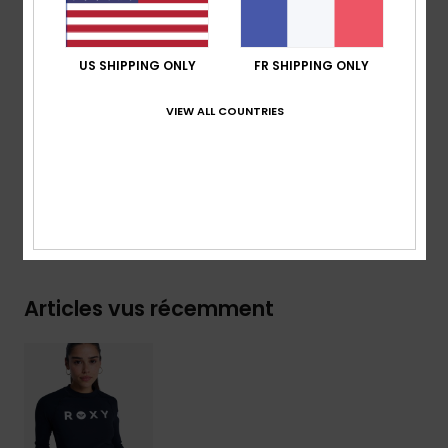
Logo ROXY
Télécharger la
Déclaration De Conformité
US SHIPPING ONLY
FR SHIPPING ONLY
Composition
[Matière principale] 85% nylon recyclé, 15%
VIEW ALL COUNTRIES
élasthanne
Traçabilité du produit (Loi Agec)
Livraison & Retours
Articles vus récemment