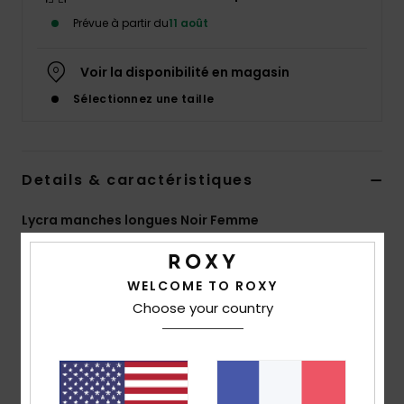
Accessoires
Prévue à partir du
11 août
néoprène
Voir la disponibilité en magasin
Vêtements
Sélectionnez une taille
Accessoires
Details & caractéristiques
Chaussures
Lycra manches longues Noir Femme
Fitness
Style
ERJWR03914
Code couleur
kvj0
WELCOME TO ROXY
Caractéristiques
Snow
Choose your country
Matière :
matière thermique en polyamide
Swim
Tissu brossé à l’intérieur pour plus de chaleur
Coupe :
modèle ajusté
Protection anti-UV :
indice de protection UPF 50+