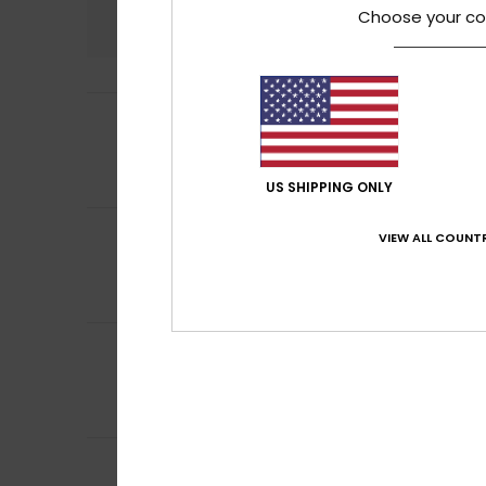
4.9
Choose your co
4
Myriam
19 février 
/5
Produit trop gra
Confort
: 5
Rapp
/5
Je recommand
US SHIPPING ONLY
4
Fabrice
15 février 
VIEW ALL COUNTR
/5
Très bon produit
Confort
: 4
Rapp
/5
Je recommand
5
Catherine
15 févri
/5
La matière est a
Confort
: 5
Rapp
/5
Je recommand
4
Catherine
15 févri
/5
Il manquerait un 