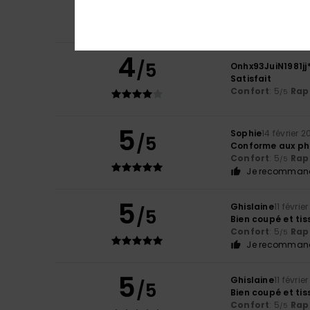
Confort
: 5
Rapp
/5
Je recommand
4
/5
Onhx93JuiN1981jj
Satisfait
Confort
: 5
Rapp
/5
5
Sophie
14 février 
/5
Conforme aux ph
Confort
: 5
Rapp
/5
Je recommand
5
Ghislaine
11 févrie
/5
Bien coupé et tis
Confort
: 5
Rapp
/5
Je recommand
5
Ghislaine
11 févrie
/5
Bien coupé et tis
Confort
: 5
Rapp
/5