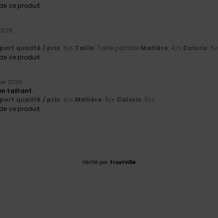
e ce produit
 2026
ort qualité / prix
: 5
Taille
: Taille parfaite
Matière
: 4
Coloris
: 5
/5
/5
/
e ce produit
rier 2026
n taillant.
ort qualité / prix
: 4
Matière
: 5
Coloris
: 5
/5
/5
/5
e ce produit
Vérifié par
TrustVille