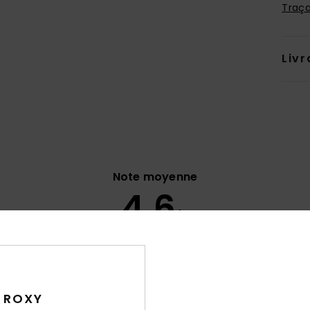
Traça
Livr
Note moyenne
4.6
/5
basé sur
18 avis vérifiés
depuis octobre 2025
78% de nos clients recommandent ce produit
 ROXY
port qualité / prix
Taille
Matiè