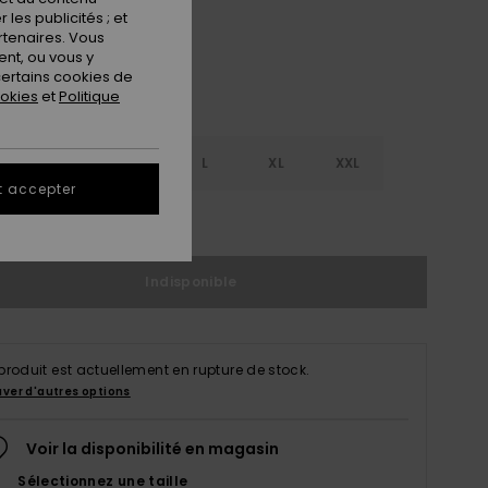
les publicités ; et
rtenaires. Vous
nt, ou vous y
ertains cookies de
ookies
et
Politique
S
S
M
L
XL
XXL
t accepter
ir le Guide des tailles
Indisponible
produit est actuellement en rupture de stock.
uver d'autres options
Voir la disponibilité en magasin
Sélectionnez une taille