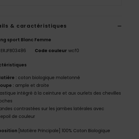
ils & caractéristiques
ing sport Blanc Femme
ERJFB03486
Code couleur
wcf0
téristiques
atière :
coton biologique moletonné
oupe :
ample et droite
lastique intégré à la ceinture et aux ourlets des chevilles
oches
andes contrastées sur les jambes latérales avec
epoil de couleur
osition
[Matière Principale] 100% Coton Biologique