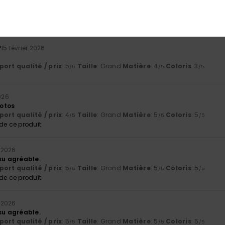
ort qualité / prix
: 5
Taille
: Grand
Matière
: 5
Coloris
: 5
/5
/5
/5
e ce produit
*
15 février 2026
ort qualité / prix
: 5
Taille
: Grand
Matière
: 4
Coloris
: 3
/5
/5
/5
2026
otos
ort qualité / prix
: 4
Taille
: Grand
Matière
: 5
Coloris
: 5
/5
/5
/5
e ce produit
r 2026
su agréable.
ort qualité / prix
: 5
Taille
: Grand
Matière
: 5
Coloris
: 5
/5
/5
/5
e ce produit
r 2026
su agréable.
ort qualité / prix
: 5
Taille
: Grand
Matière
: 5
Coloris
: 5
/5
/5
/5