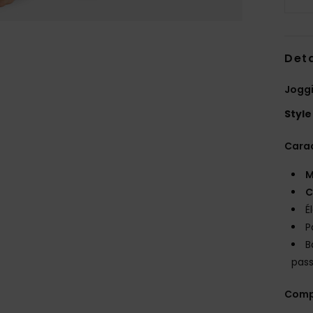
Deta
Jogg
Style
Carac
M
C
É
P
B
pass
Comp