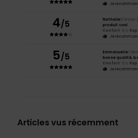
Je recommand
4
Nathalie
8 février
/5
produit cool
Confort
: 5
Rapp
/5
Je recommand
5
Emmanuelle
1 fév
/5
bonne qualité, bo
Confort
: 5
Rapp
/5
Je recommand
Articles vus récemment