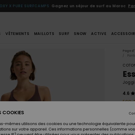
OXY X PURE SURFCAMPS
Gagnez un séjour de surf au Maroc
Par
S
VÊTEMENTS
MAILLOTS
SURF
SNOW
ACTIVE
ACCESSOIR
Page d'
Pant
COTON
Es
Jogg
4.6
ECO-
60,
ES COOKIES
Con
us-mêmes utilisons des cookies ou une technologie équivalente pour
Coule
tions sur votre appareil. Ces informations personnelles (comme v
resse IP) peuvent être utilisées pour vous présenter des publications