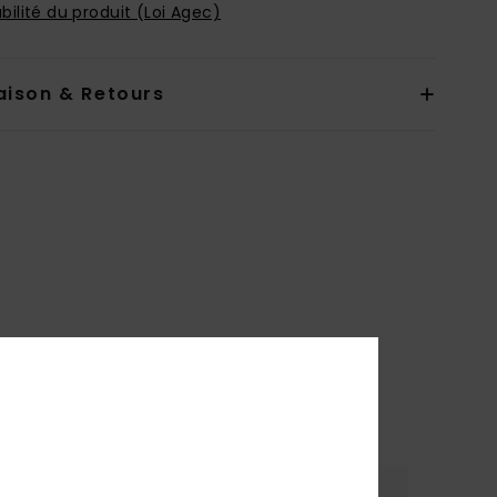
bilité du produit (Loi Agec)
aison & Retours
re
Coloris