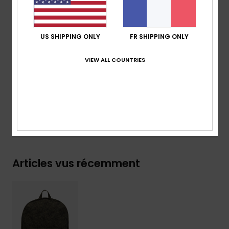
Renfort :
panneau dorsal rembourré
Marquage :
plaque métallique Roxy
Dimensions :
40 [H] x 32 [L] x 15 [P] cm
US SHIPPING ONLY
FR SHIPPING ONLY
Volume :
19.2 L
VIEW ALL COUNTRIES
Composition
[Matière principale] 100% polyester
Traçabilité du produit (Loi Agec)
Livraison & Retours
Articles vus récemment