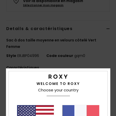
Voir la disponibilité en magasin
Accessoires
Sélectionner mon magasin
néoprène
Vêtements
Details & caractéristiques
Accessoires
Sac à dos taille moyenne en velours côtelé Vert
Femme
Chaussures
Style
ERJBP04996
Code couleur
gqm0
Caractéristiques
Fitness
Matière :
velours côtelé imprimé
WELCOME TO ROXY
Compartiments :
1 compartiment principal zippé
Snow
Choose your country
1 compartiment intérieur pour ordinateur
1 poche frontale zippée
Swim
2 poches latérales pour bouteille
Bretelles :
rembourrées et ajustables