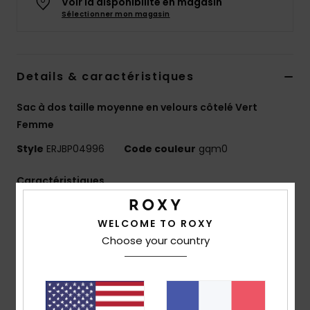
Voir la disponibilité en magasin
Accessoires
Sélectionner mon magasin
néoprène
Vêtements
Details & caractéristiques
Accessoires
Sac à dos taille moyenne en velours côtelé Vert
Femme
Chaussures
Style
ERJBP04996
Code couleur
gqm0
Caractéristiques
Fitness
Matière :
velours côtelé imprimé
WELCOME TO ROXY
Compartiments :
1 compartiment principal zippé
Snow
Choose your country
1 compartiment intérieur pour ordinateur
1 poche frontale zippée
Swim
2 poches latérales pour bouteille
Bretelles :
rembourrées et ajustables