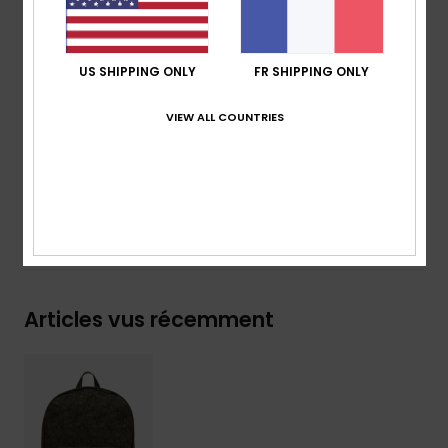
Renfort :
panneau dorsal rembourré
Marquage :
plaque métallique Roxy
Dimensions :
40 [H] x 32 [L] x 15 [P] cm
US SHIPPING ONLY
FR SHIPPING ONLY
Volume :
19.2 L
VIEW ALL COUNTRIES
Composition
[Matière principale] 100% polyester
Traçabilité du produit (Loi Agec)
Livraison & Retours
Articles vus récemment