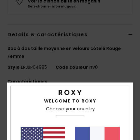
Voir la disponibilité en magasin
Accessoires
Sélectionner mon magasin
néoprène
Vêtements
Details & caractéristiques
Accessoires
Sac à dos taille moyenne en velours côtelé Rouge
Femme
Chaussures
Style
ERJBP04995
Code couleur
rrv0
Caractéristiques
Fitness
Matière :
velours côtelé uni
WELCOME TO ROXY
Compartiments :
1 compartiment principal zippé
Snow
Choose your country
1 compartiment intérieur pour ordinateur
1 poche frontale zippée
Swim
2 poches latérales pour bouteille
Bretelles :
rembourrées et ajustables