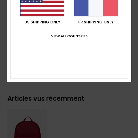
Renfort :
panneau dorsal rembourré
Marquage :
plaque métallique Roxy
Dimensions :
40 [H] x 32 [L] x 15 [P] cm
US SHIPPING ONLY
FR SHIPPING ONLY
Volume :
19.2 L
VIEW ALL COUNTRIES
Composition
[Matière principale] 100% polyester
Traçabilité du produit (Loi Agec)
Livraison & Retours
Articles vus récemment