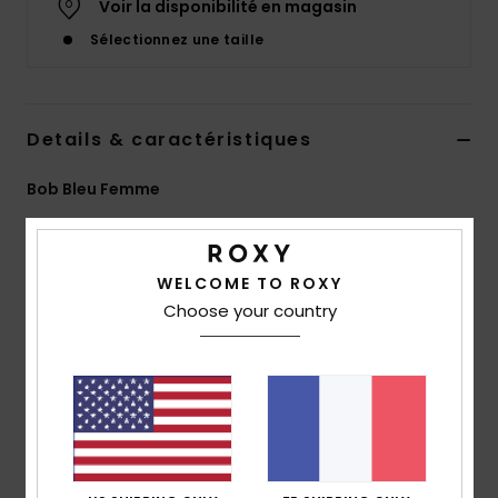
Voir la disponibilité en magasin
Accessoires
néoprène
Sélectionnez une taille
Vêtements
Details & caractéristiques
Accessoires
Bob Bleu Femme
Style
ERJHA04520
Code couleur
bmt0
Chaussures
Caractéristiques
WELCOME TO ROXY
Fitness
Choose your country
Matière :
flanelle de polyester
Coupe :
Regular
Snow
Caractéristiques :
écusson Roxy tissé
Taille :
S/M 22" / 56 cm
Swim
M/L : 23" / 58 cm
Composition
[Matière principale] 100% polyester