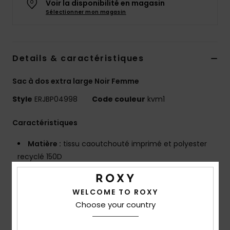
Voir la disponibilité en magasin
Accessoires
Sélectionner mon magasin
néoprène
Vêtements
Details & caractéristiques
Accessoires
Sac à dos extra large Noir Femme
Style
ERJBP04998
Code couleur
kvm1
Chaussures
Caractéristiques
Fitness
Matière :
tissu caoutchouté imprimé et polyester
recyclé 150D
Snow
Compartiments :
1 compartiment principal zippé
1 compartiment zippé au dos pour ordinateur
WELCOME TO ROXY
portable
Swim
Choose your country
1 poche frontale zippée
Poche supérieure zippée pour lunettes de soleil