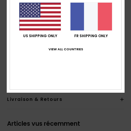
Compartiments intérieurs en mesh
Bretelles :
rembourrées et ajustables
Renforts :
dos rembourré, fond en caoutchouc
renforcé
Marquage :
patch en caoutchouc Roxy
US SHIPPING ONLY
FR SHIPPING ONLY
Dimensions :
38 [H] x 22,5 [L] x 47,5 [P] cm
Volume :
40.6 L
VIEW ALL COUNTRIES
Composition
[Matière principale] 50% Polyester, 50%
Polyuréthane
Traçabilité du produit (Loi Agec)
Livraison & Retours
Articles vus récemment