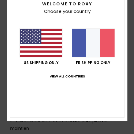
Maintien :
maintien supérieur
WELCOME TO ROXY
Encolure :
modèle dos nu à nouer sur la nuque
Choose your country
Coussinets :
coussinets amovibles
Bretelles :
bretelles amovibles et réglables avec
système coulissant
Fermeture :
fermeture par crochet pour un meilleur
maintien et plus de sécurité quand vous bougez
Bonnets :
idéal pour les bonnets A/B/C
Couvrance :
couvrance moyenne
US SHIPPING ONLY
FR SHIPPING ONLY
Logo :
plaque ROXY en caoutchouc
Autres caractéristiques :
Petite découpe pour une
VIEW ALL COUNTRIES
touche féminine
Bande sous la poitrine pour plus de maintien quand
vous bougez
Les bretelles réglables peuvent se porter droites ou
croisées
Baleines sur les côtés du buste pour plus de
maintien