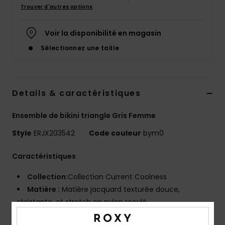
Accessoires
Trouver d'autres options
néoprène
Voir la disponibilité en magasin
Vêtements
Sélectionnez une taille
Accessoires
Details & caractéristiques
Chaussures
Ensemble de bikini triangle Gris Femme
Style
ERJX203542
Code couleur
bym0
Fitness
Caractéristiques
Snow
Collection:
Collection Current Coolness
Matière :
Matière jacquard texturée douce,
Swim
résistante, et stretch en nylon recylé
Forme :
forme bralette