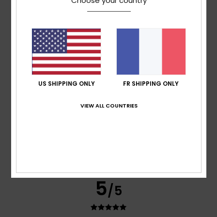
Choose your country
basé sur
3 avis vérifiés
depuis septembre 2025
100% de nos clients recommandent ce produit
Confort
Rapport qualité / prix
5.0
5.0
US SHIPPING ONLY
FR SHIPPING ONLY
Taille
Matière
5.0
Trop petit
Trop grand
VIEW ALL COUNTRIES
Coloris
5.0
5
/5