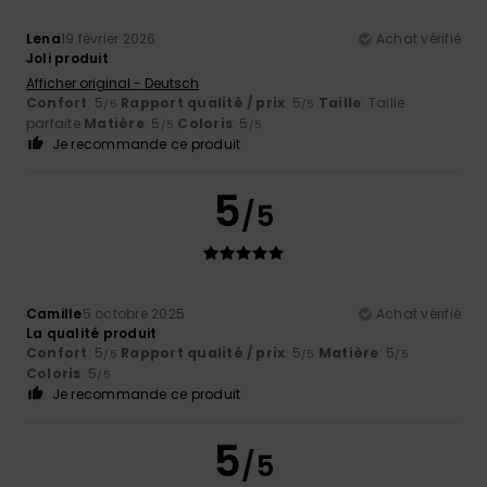
Lena
19 février 2026
Achat vérifié
Joli produit
Afficher original - Deutsch
Confort
: 5
Rapport qualité / prix
: 5
Taille
: Taille
/5
/5
parfaite
Matière
: 5
Coloris
: 5
/5
/5
Je recommande ce produit
5
/5
Camille
5 octobre 2025
Achat vérifié
La qualité produit
Confort
: 5
Rapport qualité / prix
: 5
Matière
: 5
/5
/5
/5
Coloris
: 5
/5
Je recommande ce produit
5
/5