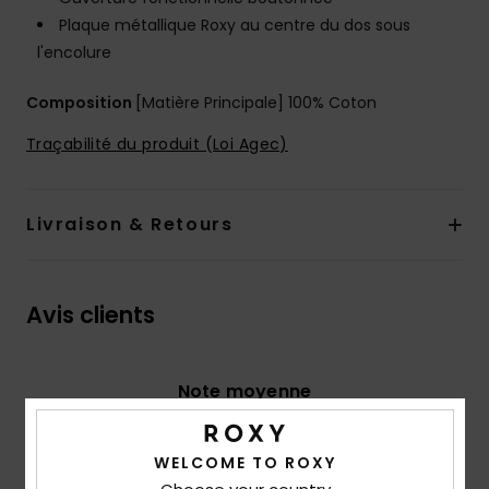
Plaque métallique Roxy au centre du dos sous
l'encolure
Composition
[Matière Principale] 100% Coton
Traçabilité du produit (Loi Agec)
Livraison & Retours
Avis clients
Note moyenne
5.0
/5
WELCOME TO ROXY