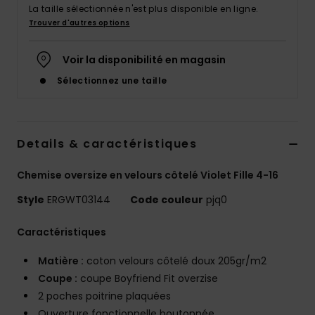
Accessoires
La taille sélectionnée n'est plus disponible en ligne.
néoprène
Trouver d'autres options
Voir la disponibilité en magasin
Vêtements
Sélectionnez une taille
Accessoires
Details & caractéristiques
Chaussures
Chemise oversize en velours côtelé Violet Fille 4-16
Fitness
Style
ERGWT03144
Code couleur
pjq0
Snow
Caractéristiques
Matière :
coton velours côtelé doux 205gr/m2
Swim
Coupe :
coupe Boyfriend Fit overzise
2 poches poitrine plaquées
Ouverture fonctionnelle boutonnée